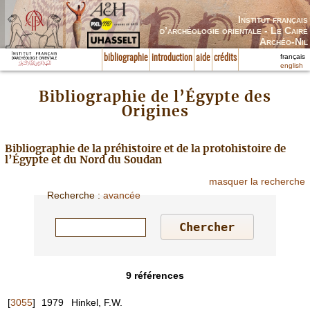
Institut français
d’archéologie orientale - Le Caire
Archéo-Nil
français
bibliographie
introduction
aide
crédits
english
Bibliographie de l’Égypte des
Origines
Bibliographie de la préhistoire et de la protohistoire de
l’Égypte et du Nord du Soudan
masquer la recherche
Recherche
:
avancée
9
références
[
3055
]
1979
Hinkel, F.W.