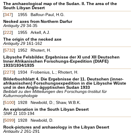
The archaeological map of the Sudan. II. The area of the
South Libyan Desert
[
347
]
1955
Balfour-Paul, H.G.
Necked axes from Northern Darfur
Antiquity 29
34-35
[
222
]
1955
Arkell, A.J.
The origin of the necked axe
Antiquity 29
161-162
[
5732
]
1952
Rhotert, H.
Libysche Felsbilder. Ergebnisse der XI und XII Deutschen
Inner Afrikanischen Forschungs-Expedition (DIAFE)
1933/1934/1935
[
2273
]
1934
Frobenius, L.; Rhotert, H.
Bilderbuchblatt 4. Die Ergebnisse der 11. Deutschen (inner-
afrikanischen) Forschungsexpedition in die Libysche Wüste
und in den Anglo-ägyptischen Sudan 1933
Beiblatt zu den Mitteilungen des Forschungs-Institut für
Kulturmorphologie
[
5100
]
1928
Newbold, D.; Shaw, W.B.K.
An exploration in the South Libyan Desert
SNR 11
103-194
[
5099
]
1928
Newbold, D.
Rock-pictures and archaeology in the Libyan Desert
Antiquity 2
261-291