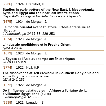
[
2236
]
1924
Frankfort, H.
Studies in early pottery of the Near East, I: Mesopotamia,
Syria and Egypt and their earliest interrelations
Royal Anthropological Institute, Occasional Papers 6
[
1675
]
1924
de Morgan, J.
Le monde oriental avant l'histoire. L'Asie antérieure et
l'Egypte
L'Anthropologie 34
17-56, 229-253
[
1674
]
1923
de Morgan, J.
L'industrie néolithique et le Proche-Orient
Syria 4
23-37
[
1673
]
1923
de Morgan, J.
L'Egypte et l'Asie aux temps antéhistoriques
JA 203
117-159
[
2774
]
1922
Hall, H.R.
The discoveries at Tell el-'Obeid in Southern Babylonia and
some Egyptian comparisons
JEA 8
241-257
[
1672
]
1922
de Morgan, J.
De l'influence asiatique sur l'Afrique à l'origine de la
civilisation égyptienne (suite)
L'Anthropologie 32
39-65
[
3838
]
1921
Langdon, S.