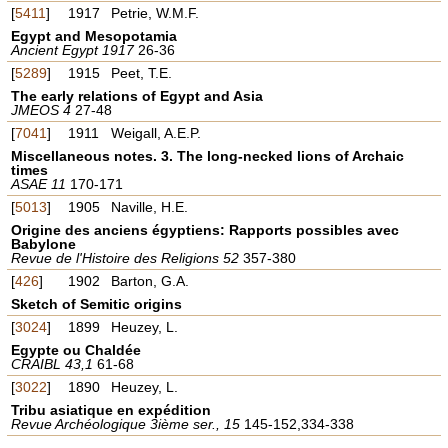
[
5411
]
1917
Petrie, W.M.F.
Egypt and Mesopotamia
Ancient Egypt 1917
26-36
[
5289
]
1915
Peet, T.E.
The early relations of Egypt and Asia
JMEOS 4
27-48
[
7041
]
1911
Weigall, A.E.P.
Miscellaneous notes. 3. The long-necked lions of Archaic
times
ASAE 11
170-171
[
5013
]
1905
Naville, H.E.
Origine des anciens égyptiens: Rapports possibles avec
Babylone
Revue de l'Histoire des Religions 52
357-380
[
426
]
1902
Barton, G.A.
Sketch of Semitic origins
[
3024
]
1899
Heuzey, L.
Egypte ou Chaldée
CRAIBL 43,1
61-68
[
3022
]
1890
Heuzey, L.
Tribu asiatique en expédition
Revue Archéologique 3ième ser., 15
145-152,334-338