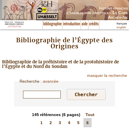
Institut français
d’archéologie orientale - Le Caire
Archéo-Nil
français
bibliographie
introduction
aide
crédits
english
Bibliographie de l’Égypte des
Origines
Bibliographie de la préhistoire et de la protohistoire de
l’Égypte et du Nord du Soudan
masquer la recherche
Recherche
:
avancée
145
références
(6 pages)
Tout
1
2
3
4
5
6