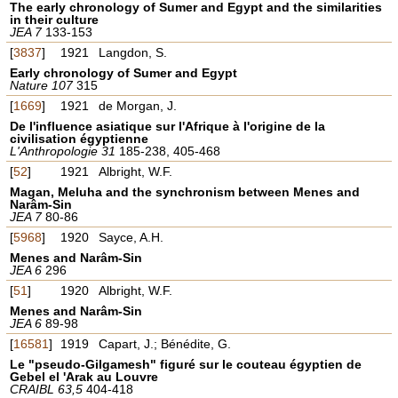
The early chronology of Sumer and Egypt and the similarities
in their culture
JEA 7
133-153
[
3837
]
1921
Langdon, S.
Early chronology of Sumer and Egypt
Nature 107
315
[
1669
]
1921
de Morgan, J.
De l'influence asiatique sur l'Afrique à l'origine de la
civilisation égyptienne
L'Anthropologie 31
185-238, 405-468
[
52
]
1921
Albright, W.F.
Magan, Meluha and the synchronism between Menes and
Narâm-Sin
JEA 7
80-86
[
5968
]
1920
Sayce, A.H.
Menes and Narâm-Sin
JEA 6
296
[
51
]
1920
Albright, W.F.
Menes and Narâm-Sin
JEA 6
89-98
[
16581
]
1919
Capart, J.; Bénédite, G.
Le "pseudo-Gilgamesh" figuré sur le couteau égyptien de
Gebel el 'Arak au Louvre
CRAIBL 63,5
404-418