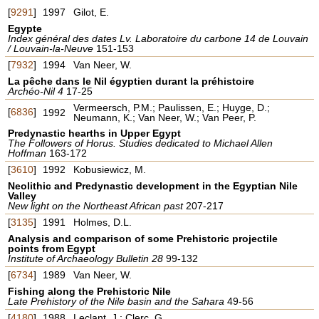
[
9291
]
1997
Gilot, E.
Egypte
Index général des dates Lv. Laboratoire du carbone 14 de Louvain
/ Louvain-la-Neuve
151-153
[
7932
]
1994
Van Neer, W.
La pêche dans le Nil égyptien durant la préhistoire
Archéo-Nil 4
17-25
Vermeersch, P.M.; Paulissen, E.; Huyge, D.;
[
6836
]
1992
Neumann, K.; Van Neer, W.; Van Peer, P.
Predynastic hearths in Upper Egypt
The Followers of Horus. Studies dedicated to Michael Allen
Hoffman
163-172
[
3610
]
1992
Kobusiewicz, M.
Neolithic and Predynastic development in the Egyptian Nile
Valley
New light on the Northeast African past
207-217
[
3135
]
1991
Holmes, D.L.
Analysis and comparison of some Prehistoric projectile
points from Egypt
Institute of Archaeology Bulletin 28
99-132
[
6734
]
1989
Van Neer, W.
Fishing along the Prehistoric Nile
Late Prehistory of the Nile basin and the Sahara
49-56
[
4180
]
1988
Leclant, J.; Clerc, G.