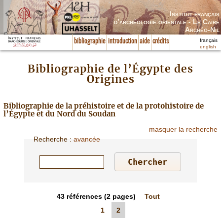
Institut français
d’archéologie orientale - Le Caire
Archéo-Nil
français
bibliographie
introduction
aide
crédits
english
Bibliographie de l’Égypte des
Origines
Bibliographie de la préhistoire et de la protohistoire de
l’Égypte et du Nord du Soudan
masquer la recherche
Recherche
:
avancée
43
références
(2 pages)
Tout
1
2