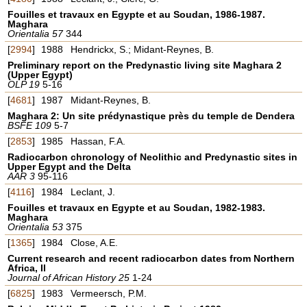
Fouilles et travaux en Egypte et au Soudan, 1986-1987.
Maghara
Orientalia 57
344
[
2994
]
1988
Hendrickx, S.; Midant-Reynes, B.
Preliminary report on the Predynastic living site Maghara 2
(Upper Egypt)
OLP 19
5-16
[
4681
]
1987
Midant-Reynes, B.
Maghara 2: Un site prédynastique près du temple de Dendera
BSFE 109
5-7
[
2853
]
1985
Hassan, F.A.
Radiocarbon chronology of Neolithic and Predynastic sites in
Upper Egypt and the Delta
AAR 3
95-116
[
4116
]
1984
Leclant, J.
Fouilles et travaux en Egypte et au Soudan, 1982-1983.
Maghara
Orientalia 53
375
[
1365
]
1984
Close, A.E.
Current research and recent radiocarbon dates from Northern
Africa, II
Journal of African History 25
1-24
[
6825
]
1983
Vermeersch, P.M.