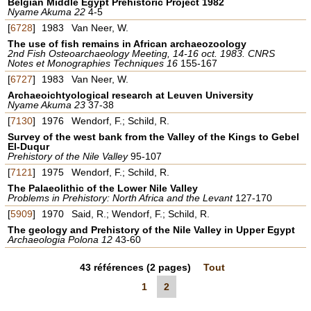
Belgian Middle Egypt Prehistoric Project 1982
Nyame Akuma 22
4-5
[
6728
]
1983
Van Neer, W.
The use of fish remains in African archaeozoology
2nd Fish Osteoarchaeology Meeting, 14-16 oct. 1983. CNRS
Notes et Monographies Techniques 16
155-167
[
6727
]
1983
Van Neer, W.
Archaeoichtyological research at Leuven University
Nyame Akuma 23
37-38
[
7130
]
1976
Wendorf, F.; Schild, R.
Survey of the west bank from the Valley of the Kings to Gebel
El-Duqur
Prehistory of the Nile Valley
95-107
[
7121
]
1975
Wendorf, F.; Schild, R.
The Palaeolithic of the Lower Nile Valley
Problems in Prehistory: North Africa and the Levant
127-170
[
5909
]
1970
Said, R.; Wendorf, F.; Schild, R.
The geology and Prehistory of the Nile Valley in Upper Egypt
Archaeologia Polona 12
43-60
43
références
(2 pages)
Tout
1
2