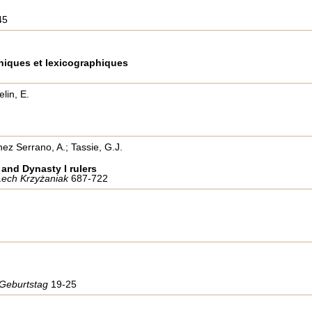
45
hiques et lexicographiques
lin, E.
ez Serrano, A.; Tassie, G.J.
and Dynasty I rulers
 Lech Krzyżaniak
687-722
. Geburtstag
19-25