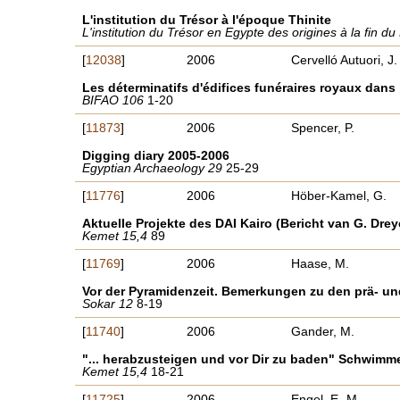
L'institution du Trésor à l'époque Thinite
L'institution du Trésor en Egypte des origines à la fin 
[
12038
]
2006
Cervelló Autuori, J.
Les déterminatifs d'édifices funéraires royaux dans 
BIFAO 106
1-20
[
11873
]
2006
Spencer, P.
Digging diary 2005-2006
Egyptian Archaeology 29
25-29
[
11776
]
2006
Höber-Kamel, G.
Aktuelle Projekte des DAI Kairo (Bericht van G. Drey
Kemet 15,4
89
[
11769
]
2006
Haase, M.
Vor der Pyramidenzeit. Bemerkungen zu den prä- u
Sokar 12
8-19
[
11740
]
2006
Gander, M.
"... herabzusteigen und vor Dir zu baden" Schwimm
Kemet 15,4
18-21
[
11725
]
2006
Engel, E.-M.