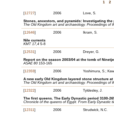
1
2
[
12727
]
2006
Love, S.
Stones, ancestors, and pyramids: Investigating th
The Old Kingdom art and archaeology. Proceedings of t
[
12646
]
2006
Ikram, S.
Nile currents
KMT 17,4
5-8
[
12531
]
2006
Dreyer, G.
Report on the season 2003/04 at the tomb of Ninetj
ASAE 80
153-165
[
12359
]
2006
Yoshimura, S.; Kaw
A new early Old Kingdom layered stone structure at 
The Old Kingdom art and archaeology. Proceedings of t
[
12322
]
2006
Tyldesley, J.
The first queens. The Early Dynastic period 3100-2
Chronicle of the queens of Egypt. From Early Dynastic t
[
12311
]
2006
Strudwick, N.C.