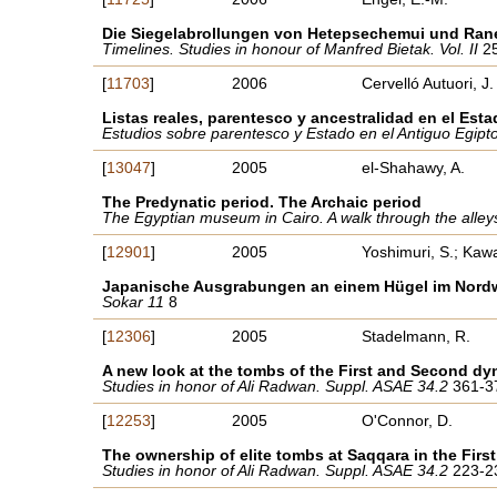
Die Siegelabrollungen von Hetepsechemui und Ran
Timelines. Studies in honour of Manfred Bietak. Vol. II
2
[
11703
]
2006
Cervelló Autuori, J.
Listas reales, parentesco y ancestralidad en el Est
Estudios sobre parentesco y Estado en el Antiguo Egipt
[
13047
]
2005
el-Shahawy, A.
The Predynatic period. The Archaic period
The Egyptian museum in Cairo. A walk through the alley
[
12901
]
2005
Yoshimuri, S.; Kawa
Japanische Ausgrabungen an einem Hügel im Nord
Sokar 11
8
[
12306
]
2005
Stadelmann, R.
A new look at the tombs of the First and Second dy
Studies in honor of Ali Radwan. Suppl. ASAE 34.2
361-3
[
12253
]
2005
O'Connor, D.
The ownership of elite tombs at Saqqara in the Firs
Studies in honor of Ali Radwan. Suppl. ASAE 34.2
223-2