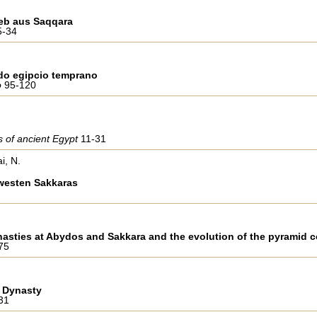
eb aus Saqqara
5-34
ado egipcio temprano
o
95-120
s of ancient Egypt
11-31
i, N.
westen Sakkaras
nasties at Abydos and Sakkara and the evolution of the pyramid 
75
t Dynasty
31