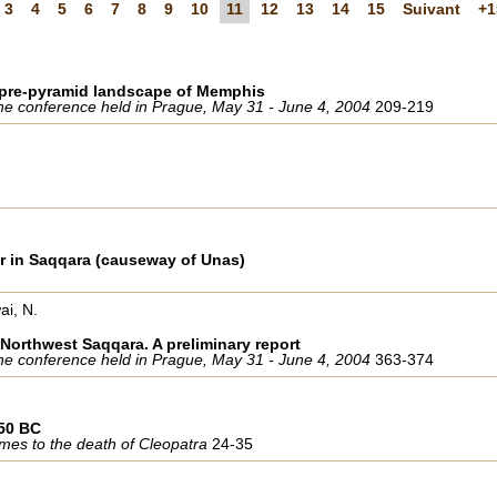
3
4
5
6
7
8
9
10
11
12
13
14
15
Suivant
+1
e pre-pyramid landscape of Memphis
he conference held in Prague, May 31 - June 4, 2004
209-219
er in Saqqara (causeway of Unas)
ai, N.
Northwest Saqqara. A preliminary report
he conference held in Prague, May 31 - June 4, 2004
363-374
650 BC
imes to the death of Cleopatra
24-35