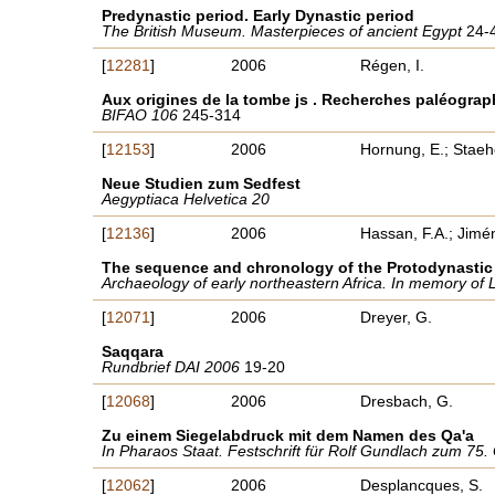
Predynastic period. Early Dynastic period
The British Museum. Masterpieces of ancient Egypt
24-
[
12281
]
2006
Régen, I.
Aux origines de la tombe js . Recherches paléograp
BIFAO 106
245-314
[
12153
]
2006
Hornung, E.; Staehe
Neue Studien zum Sedfest
Aegyptiaca Helvetica 20
[
12136
]
2006
Hassan, F.A.; Jimén
The sequence and chronology of the Protodynastic 
Archaeology of early northeastern Africa. In memory of
[
12071
]
2006
Dreyer, G.
Saqqara
Rundbrief DAI 2006
19-20
[
12068
]
2006
Dresbach, G.
Zu einem Siegelabdruck mit dem Namen des Qa'a
In Pharaos Staat. Festschrift für Rolf Gundlach zum 75
[
12062
]
2006
Desplancques, S.