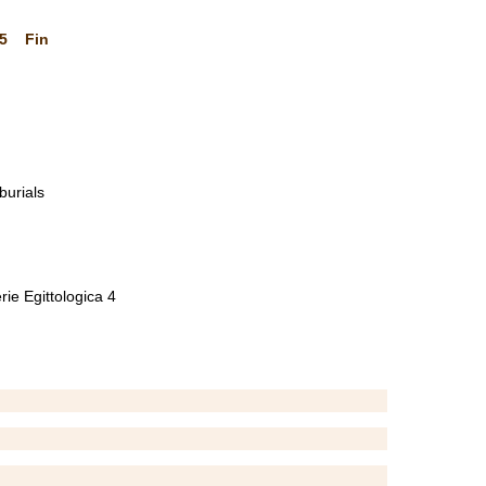
5
Fin
burials
rie Egittologica 4