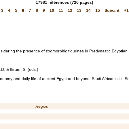
17981
références
(720 pages)
3
4
5
6
7
8
9
10
11
12
13
14
15
Suivant
+1
sidering the presence of zoomorphic figurines in Predynastic Egyptian 
M.D. & Ikram, S. (eds.)
conomy and daily life of ancient Egypt and beyond. Studi Africanistici. Se
Région