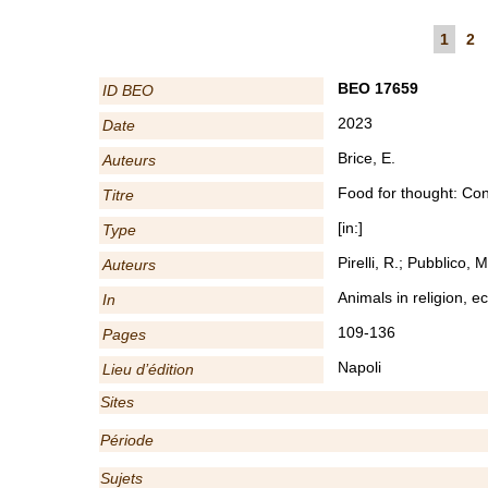
1
2
BEO 17659
ID BEO
2023
Date
Brice, E.
Auteurs
Food for thought: Con
Titre
[in:]
Type
Pirelli, R.; Pubblico, 
Auteurs
Animals in religion, e
In
109-136
Pages
Napoli
Lieu d’édition
Sites
Période
Sujets