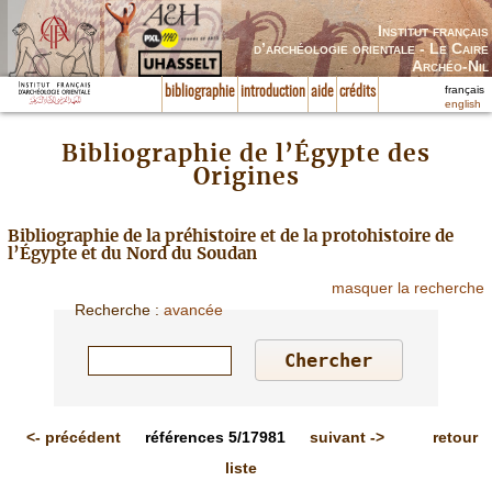
Institut français
d’archéologie orientale - Le Caire
Archéo-Nil
français
bibliographie
introduction
aide
crédits
english
Bibliographie de l’Égypte des
Origines
Bibliographie de la préhistoire et de la protohistoire de
l’Égypte et du Nord du Soudan
masquer la recherche
Recherche
:
avancée
<-
précédent
références
5/17981
suivant
->
retour
liste