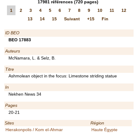
17981
références
(720 pages)
1
2
3
4
5
6
7
8
9
10
11
12
13
14
15
Suivant
+15
Fin
ID BEO
BEO 17883
Auteurs
McNamara, L. & Selz, B.
Titre
Ashmolean object in the focus: Limestone striding statue
In
Nekhen News 34
Pages
20-21
Sites
Région
Hierakonpolis / Kom el-Ahmar
Haute Égypte