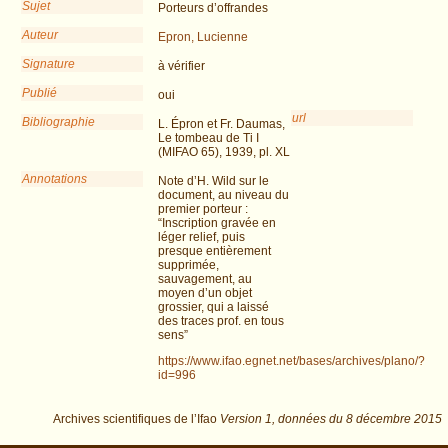
Sujet
Porteurs d’offrandes
Auteur
Epron, Lucienne
Signature
à vérifier
Publié
oui
url
Bibliographie
L. Épron et Fr. Daumas,
Le tombeau de Ti I
(MIFAO 65), 1939, pl. XL
Annotations
Note d’H. Wild sur le
document, au niveau du
premier porteur :
“Inscription gravée en
léger relief, puis
presque entièrement
supprimée,
sauvagement, au
moyen d’un objet
grossier, qui a laissé
des traces prof. en tous
sens”
https://www.ifao.egnet.net/bases/archives/plano/?
id=996
Archives scientifiques de l’Ifao
Version 1,
données du
8 décembre 2015