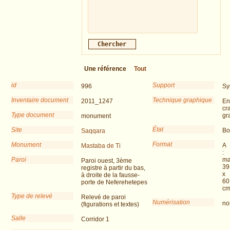
Une référence
Tout
id
Support
996
Sy
Inventaire document
Technique graphique
2011_1247
En
cr
Type document
gr
monument
État
Site
Bo
Saqqara
Format
Monument
A
Mastaba de Ti
:
Paroi
ma
Paroi ouest, 3ème
39
registre à partir du bas,
x
à droite de la fausse-
60
porte de Neferehetepes
c
Type de relevé
Relevé de paroi
Numérisation
no
(figurations et textes)
Salle
Corridor 1