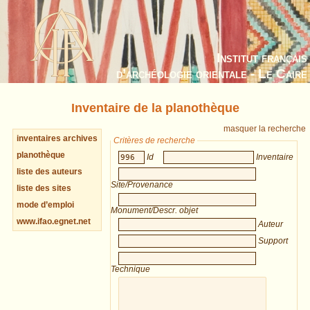
Institut français
d’archéologie orientale - Le Caire
Inventaire de la planothèque
masquer la recherche
inventaires archives
Critères de recherche
planothèque
Id
Inventaire
liste des auteurs
Site/Provenance
liste des sites
mode d’emploi
Monument/Descr. objet
www.ifao.egnet.net
Auteur
Support
Technique