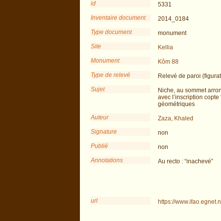
id
5331
Inventaire document
2014_0184
Type document
monument
Site
Kellia
Monument
Kôm 88
Type de relevé
Relevé de paroi (figurat
Sujet
Niche, au sommet arrond
avec l’inscription copte
géométriques
Auteur
Zaza, Khaled
Signature
non
Publié
non
Annotations
Au recto : “inachevé”
url
https://www.ifao.egnet