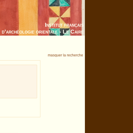
Institut français
d’archéologie orientale - Le Caire
masquer la recherche