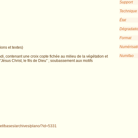
Support
Technique
État
Dégradati
Format
Numérisat
ions et textes)
Numifao
i, contenant une croix copte fichée au milieu de la végétation et
 “Jésus Christ, le fils de Dieu” ; soubassement aux motifs
.net/bases/archives/plano/?id=5331