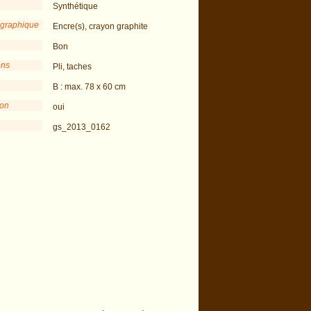
Synthétique
 graphique
Encre(s), crayon graphite
Bon
ons
Pli, taches
B : max. 78 x 60 cm
ion
oui
gs_2013_0162