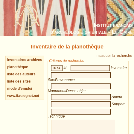
Institut français
d’archéologie orientale - Le Caire
Inventaire de la planothèque
masquer la recherche
inventaires archives
Critères de recherche
planothèque
Id
Inventaire
liste des auteurs
Site/Provenance
liste des sites
mode d’emploi
Monument/Descr. objet
www.ifao.egnet.net
Auteur
Support
Technique