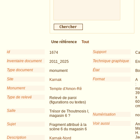
Une référence
Tout
id
Support
1674
Ca
Inventaire document
Technique graphique
2011_2025
En
Type document
État
monument
Bo
Site
Format
Karnak
A
:
Monument
ma
Temple d'Amon-Rê
39
Type de relevé
x
Relevé de paroi
60
(figurations ou textes)
c
Salle
Trésor de Thoutmosis I,
Numérisation
no
magasin 6 ?
Voir aussi
Sujet
Ar
Fragment attribué à la
Ms
scène 6 du magasin 6
H.
Ja
Description
Karnak-Nord