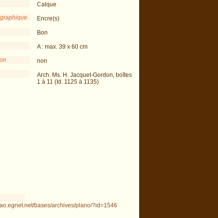
Calque
 graphique
Encre(s)
Bon
A : max. 39 x 60 cm
ion
non
Arch. Ms. H. Jacquet-Gordon, boîtes
1 à 11 (Id. 1125 à 1135)
ifao.egnet.net/bases/archives/plano/?id=1546