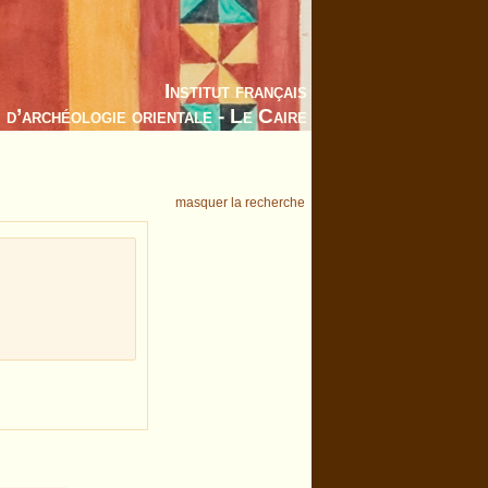
Institut français
d’archéologie orientale - Le Caire
masquer la recherche