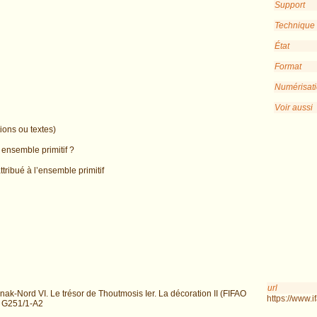
Support
Technique
État
Format
Numérisat
Voir aussi
ions ou textes)
 ensemble primitif ?
tribué à l’ensemble primitif
url
ak-Nord VI. Le trésor de Thoutmosis Ier. La décoration II (FIFAO
https://www.
n° G251/1-A2