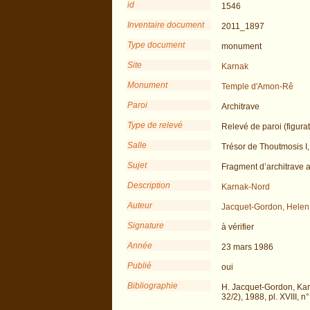
id
1546
Inventaire document
2011_1897
Type document
monument
Site
Karnak
Monument
Temple d'Amon-Rê
Paroi
Architrave
Type de relevé
Relevé de paroi (figurat
Salle
Trésor de Thoutmosis I,
Sujet
Fragment d’architrave at
Description
Karnak-Nord
Auteur
Jacquet-Gordon, Helen
Signature
à vérifier
Année
23 mars 1986
Publié
oui
Bibliographie
H. Jacquet-Gordon, Karn
32/2), 1988, pl. XVIII, 