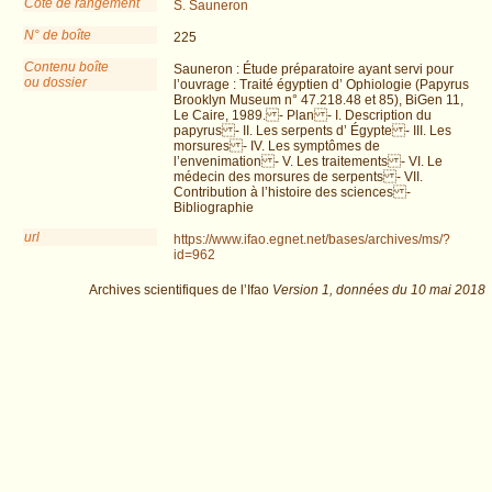
Cote de rangement
S. Sauneron
N° de boîte
225
Contenu boîte
Sauneron : Étude préparatoire ayant servi pour
ou dossier
l’ouvrage : Traité égyptien d’ Ophiologie (Papyrus
Brooklyn Museum n° 47.218.48 et 85), BiGen 11,
Le Caire, 1989. - Plan - I. Description du
papyrus - II. Les serpents d’ Égypte - III. Les
morsures - IV. Les symptômes de
l’envenimation - V. Les traitements - VI. Le
médecin des morsures de serpents - VII.
Contribution à l’histoire des sciences -
Bibliographie
url
https://www.ifao.egnet.net/bases/archives/ms/?
id=962
Archives scientifiques de l’Ifao
Version 1,
données du
10 mai 2018