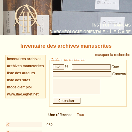
Institut français
d’archéologie orientale - Le Caire
Inventaire des archives manuscrites
masquer la recherche
inventaires archives
Critères de recherche
archives manuscrites
Id
Cote
liste des auteurs
Contenu
liste des sites
mode d’emploi
www.ifao.egnet.net
Une référence
Tout
id
962