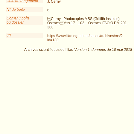
Cote de rangement
J. Cerny
N° de boîte
6
Contenu boîte
Cerny : Photocopies MSS (Griffith Institute)
ou dossier
Ostraca Mss 17 - 103 – Ostraca IFAO O.DM 201 -
380
url
https://www.ifao.egnet.net/bases/archives/ms/?
id=130
Archives scientifiques de l’Ifao
Version 1,
données du
10 mai 2018