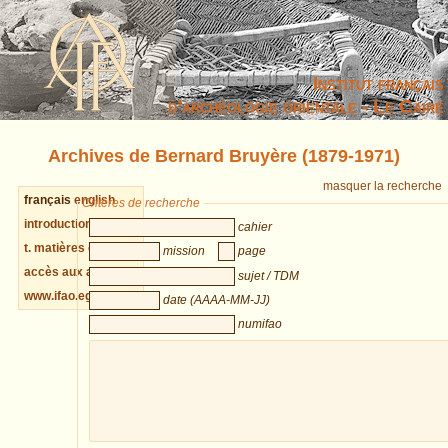
Institut français
d’archéologie orientale - Le Caire
Archives de Bernard Bruyère (1879-1971)
masquer la recherche
français
english
Critères de recherche
introduction cahiers
cahier
t. matières cahiers
mission
page
accès aux archives
sujet / TDM
www.ifao.egnet.net
date (AAAA-MM-JJ)
numifao