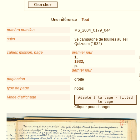
Une référence
Tout
numéro numifao
MS_2004_0179_044
sujet
3e campagne de fouilles au Tell
Qolzoum (1932)
cahier, mission, page
premier jour
QOL
1,
1932
,
p.
dernier jour
24
pagination
droite
type de page
notes
Mode d’affichage
Adapté à la page - fitted
to page
Cliquer pour changer