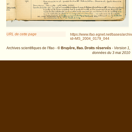
URL de cette page
https://www.ifao.egnet.net/bases/archi
id=MS_2004_0179_044
Archives scientifiques de l'Ifao -
© Bruyère, Ifao. Droits réservés
-
Version 1,
données du
3 mai 2010