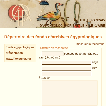
Institut français
d’archéologie orientale - Le Caire
Répertoire des fonds d’archives égyptologiques
masquer la recherche
fonds égyptologiques
Critères de recherche
présentation
contenu du fonds* (auteur,
site, 'photo', etc.)
www.ifao.egnet.net
pays
ville
institution