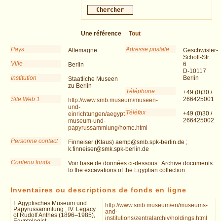
Une référence
Tout
Pays
Adresse postale
Allemagne
Geschwister-
Scholl-Str.
Ville
6
Berlin
D-10117
Institution
Berlin
Staatliche Museen
zu Berlin
Téléphone
+49 (0)30 /
Site Web 1
266425001
http://www.smb.museum/museen-
und-
Téléfax
+49 (0)30 /
einrichtungen/aegyptisches-
266425002
museum-und-
papyrussammlung/home.html
Personne contact
Finneiser (Klaus) aemp@smb.spk-berlin.de ;
k.finneiser@smk.spk-berlin.de
Contenu fonds
Voir base de données ci-dessous : Archive documents
to the excavations of the Egyptian collection
Inventaires ou descriptions de fonds en ligne
I. Ägyptisches Museum und
http://www.smb.museum/en/museums-
Papyrussammlung ; IV. Legacy
and-
of Rudolf Anthes (1896–1985),
institutions/zentralarchiv/holdings.html