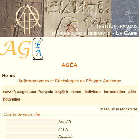
Institut français
d’archéologie orientale - Le Caire
AGÉA
Noms
Anthroponymes et Généalogies de l’Égypte Ancienne
www.ifao.egnet.net
français
english
noms
individus
introduction
aide
nouvelles
masquer la recherche
Critères de recherche
Nom/ID
n° PN
Datation