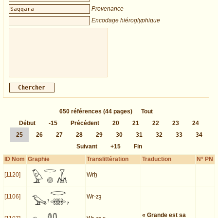
Provenance
Encodage hiéroglyphique
650
références
(44 pages)
Tout
Début
-15
Précédent
20
21
22
23
24
25
26
27
28
29
30
31
32
33
34
Suivant
+15
Fin
ID Nom
Graphie
Translittération
Traduction
N° PN
[1120]
Wrḫ
[1106]
Wr-zȝ
« Grande est sa