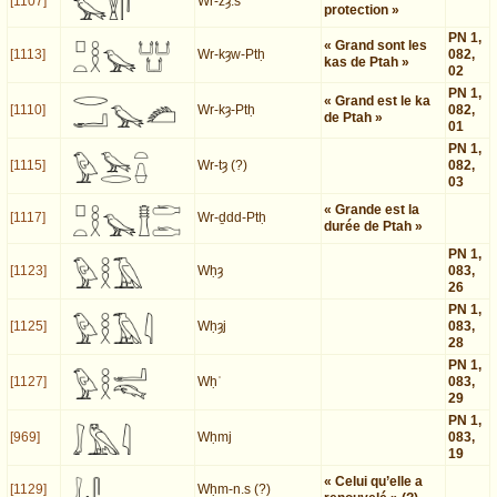
[1107]
Wr-zȝ.s
protection »
PN 1,
« Grand sont les
[1113]
Wr-kȝw-Ptḥ
082,
kas de Ptah »
02
PN 1,
« Grand est le ka
[1110]
Wr-kȝ-Ptḥ
082,
de Ptah »
01
PN 1,
[1115]
Wr-tȝ (?)
082,
03
« Grande est la
[1117]
Wr-ḏdd-Ptḥ
durée de Ptah »
PN 1,
[1123]
Wḥȝ
083,
26
PN 1,
[1125]
Wḥȝj
083,
28
PN 1,
[1127]
Wḥʿ
083,
29
PN 1,
[969]
Wḥmj
083,
19
« Celui qu’elle a
[1129]
Wḥm-n.s (?)