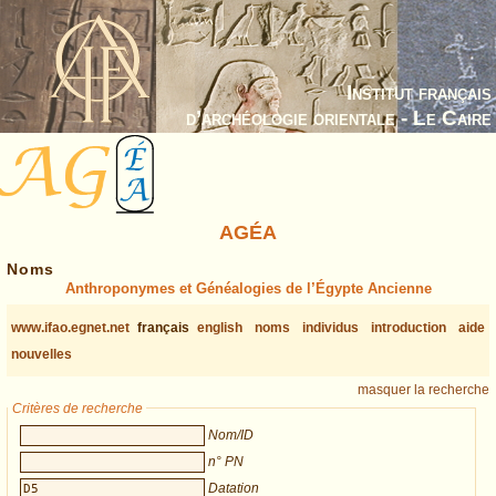
Institut français
d’archéologie orientale - Le Caire
AGÉA
Noms
Anthroponymes et Généalogies de l’Égypte Ancienne
www.ifao.egnet.net
français
english
noms
individus
introduction
aide
nouvelles
masquer la recherche
Critères de recherche
Nom/ID
n° PN
Datation