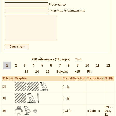
Provenance
Encodage hiéroglyphique
710
références
(48 pages)
Tout
1
2
3
4
5
6
7
8
9
10
11
12
13
14
15
Suivant
+15
Fin
ID Nom
Graphie
Translittération
Traduction
N° PN
[2]
[…]ȝ
[8]
[…]ȝj
PN 1,
[9]
Ȝwt-ỉb
« Joie ! »
001,
11