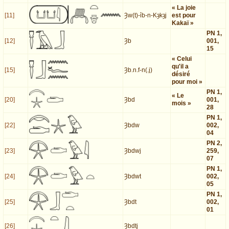
« La joie
[11]
Ȝw(t)-ỉb-n-Kȝkȝj
est pour
Kakaï »
PN 1,
[12]
Ȝb
001,
15
« Celui
qu'il a
[15]
Ȝb.n.f-n(.j)
désiré
pour moi »
PN 1,
« Le
[20]
Ȝbd
001,
mois »
28
PN 1,
[22]
Ȝbdw
002,
04
PN 2,
[23]
Ȝbdwj
259,
07
PN 1,
[24]
Ȝbdwt
002,
05
PN 1,
[25]
Ȝbdt
002,
01
[26]
Ȝbdtj