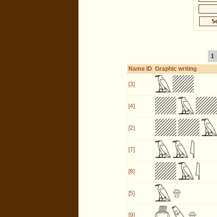
1
Name ID
Graphic writing
[3]
[4]
[2]
[7]
[8]
[5]
[9]