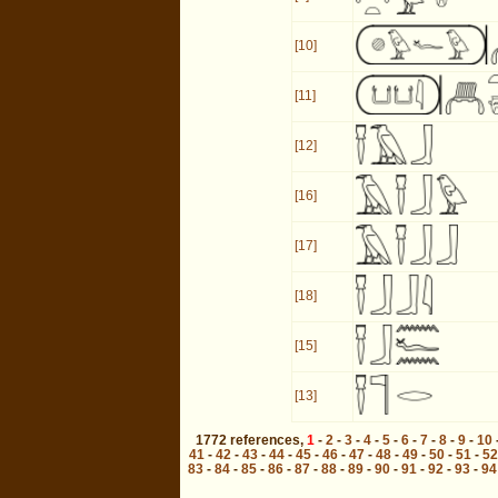
[10]
[11]
[12]
[16]
[17]
[18]
[15]
[13]
1772
references
,
1
-
2
-
3
-
4
-
5
-
6
-
7
-
8
-
9
-
10
41
-
42
-
43
-
44
-
45
-
46
-
47
-
48
-
49
-
50
-
51
-
52
83
-
84
-
85
-
86
-
87
-
88
-
89
-
90
-
91
-
92
-
93
-
94