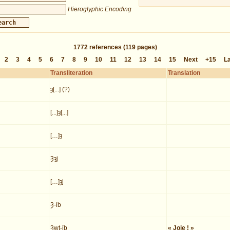
Hieroglyphic Encoding
1772
references
(119 pages)
2
3
4
5
6
7
8
9
10
11
12
13
14
15
Next
+15
L
Transliteration
Translation
ȝ[...] (?)
[...]ȝ[...]
[…]ȝ
Ȝȝj
[…]ȝj
Ȝ-ỉb
Ȝwt-ỉb
« Joie ! »