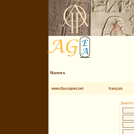
Names
www.ifao.egnet.net
français
Search c