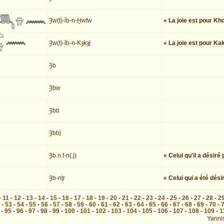
Ȝw(t)-ỉb-n-Ḫwfw
« La joie est pour Kh
Ȝw(t)-ỉb-n-Kȝkȝj
« La joie est pour Kak
Ȝb
Ȝbw
Ȝbb
Ȝbbj
Ȝb.n.f-n(.j)
« Celui qu'il a désiré
Ȝb-nṯr
« Celui qui a été dési
-
11
-
12
-
13
-
14
-
15
-
16
-
17
-
18
-
19
-
20
-
21
-
22
-
23
-
24
-
25
-
26
-
27
-
28
-
2
-
53
-
54
-
55
-
56
-
57
-
58
-
59
-
60
-
61
-
62
-
63
-
64
-
65
-
66
-
67
-
68
-
69
-
70
-
-
95
-
96
-
97
-
98
-
99
-
100
-
101
-
102
-
103
-
104
-
105
-
106
-
107
-
108
-
109
-
1
Yanni