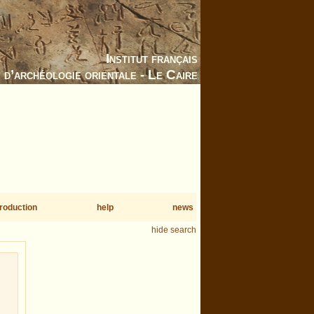
Institut français
d’archéologie orientale - Le Caire
troduction
help
news
hide search