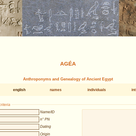
AGÉA
Anthroponyms and Genealogy of Ancient Egypt
english
names
individuals
in
riteria
Name/ID
n° PN
Dating
Origin