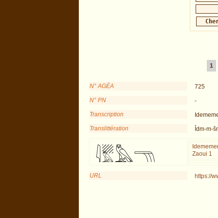
1
N° AGÉA
725
N° PN
-
Transcription
Idememe
Translittération
Ỉdm-m-šn
Idememem
Zaoui 1
URL
https://