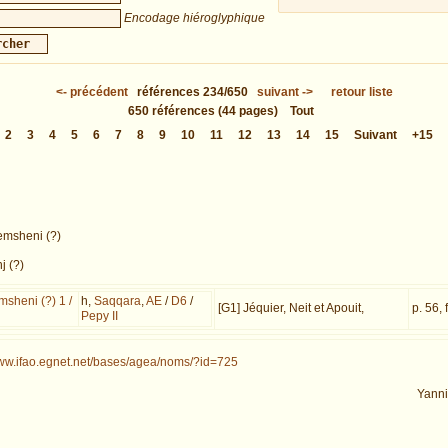
Encodage hiéroglyphique
<-
précédent
références
234/650
suivant
->
retour liste
650
références
(44 pages)
Tout
2
3
4
5
6
7
8
9
10
11
12
13
14
15
Suivant
+15
msheni (?)
j (?)
sheni (?) 1 /
h,
Saqqara
,
AE
/
D6
/
[G1] Jéquier, Neit et Apouit,
p. 56, 
Pepy II
www.ifao.egnet.net/bases/agea/noms/?id=725
Yann