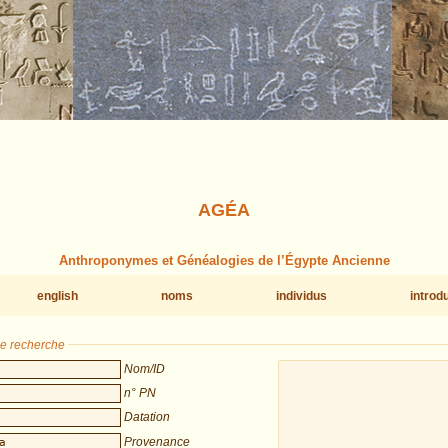
AGÉA
Anthroponymes et Généalogies de l’Égypte Ancienne
english
noms
individus
introd
de recherche
Nom/ID
n° PN
Datation
Provenance