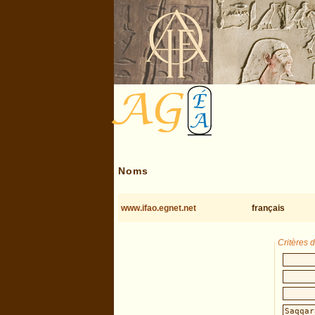
Noms
www.ifao.egnet.net
français
Critères 