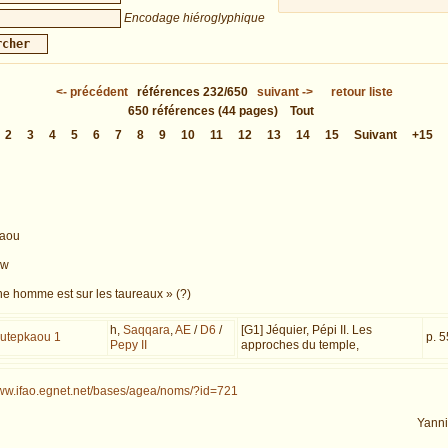
Encodage hiéroglyphique
<-
précédent
références
232/650
suivant
->
retour liste
650
références
(44 pages)
Tout
2
3
4
5
6
7
8
9
10
11
12
13
14
15
Suivant
+15
kaou
ȝw
ne homme est sur les taureaux » (?)
h,
Saqqara
,
AE
/
D6
/
[G1] Jéquier, Pépi II. Les
outepkaou 1
p. 5
Pepy II
approches du temple,
www.ifao.egnet.net/bases/agea/noms/?id=721
Yann