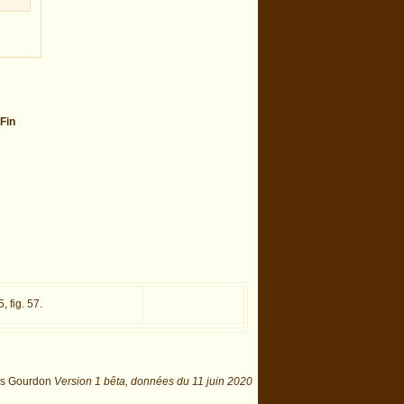
Fin
5, fig. 57.
is Gourdon
Version 1 bêta,
données du
11 juin 2020