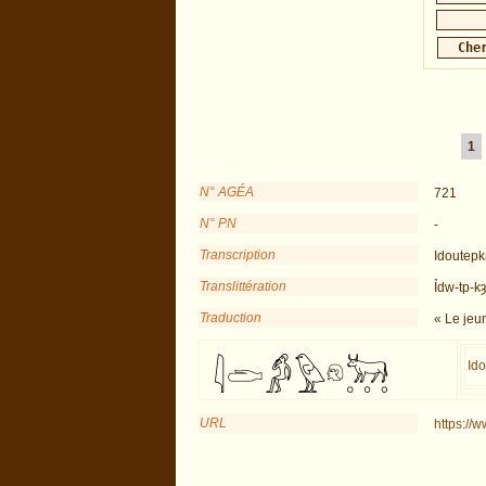
1
N° AGÉA
721
N° PN
-
Transcription
Idoutep
Translittération
Ỉdw-tp-k
Traduction
« Le jeu
Id
URL
https://