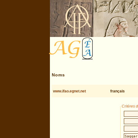
Noms
www.ifao.egnet.net
français
Critères 