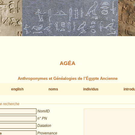
AGÉA
Anthroponymes et Généalogies de l’Égypte Ancienne
english
noms
individus
introd
de recherche
Nom/ID
n° PN
Datation
Provenance