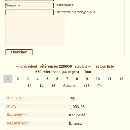
Provenance
Encodage hiéroglyphique
<-
précédent
références
228/650
suivant
->
retour liste
650
références
(44 pages)
Tout
1
2
3
4
5
6
7
8
9
10
11
12
13
14
15
Suivant
+15
Fin
N° AGÉA
706
N° PN
1, 053, 08
Transcription
Itjeti l’Aîné
Translittération
Ỉṯtj smsw