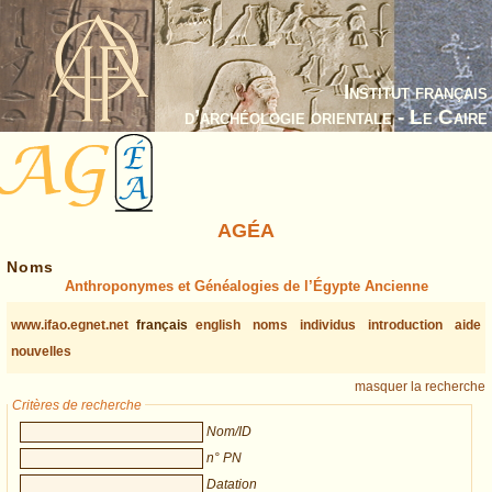
Institut français
d’archéologie orientale - Le Caire
AGÉA
Noms
Anthroponymes et Généalogies de l’Égypte Ancienne
www.ifao.egnet.net
français
english
noms
individus
introduction
aide
nouvelles
masquer la recherche
Critères de recherche
Nom/ID
n° PN
Datation