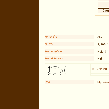
N° AGÉA
669
N° PN
2, 299, 
Transcription
Neferti
Translittération
Nfrtj
Iti 1 / Neferti 
URL
https://