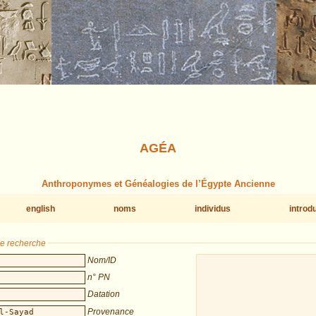
AGÉA
Anthroponymes et Généalogies de l’Égypte Ancienne
english
noms
individus
introd
de recherche
Nom/ID
n° PN
Datation
Provenance