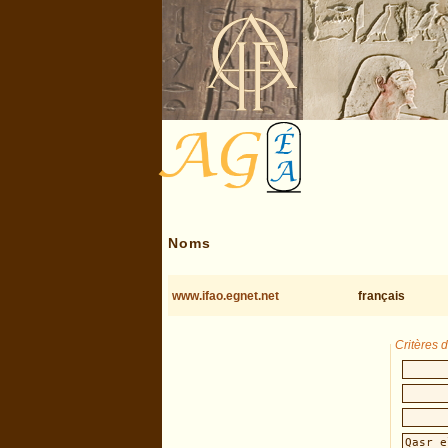
Noms
www.ifao.egnet.net
français
Critères 