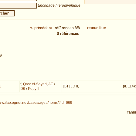
Encodage hiéroglyphique
<-
précédent
références
8/8
retour liste
8
références
19
f,
Qasr el-Sayad
,
AE
/
1
[G1] LD II,
pl. 114k-
D6
/
Pepy II
www.ifao.egnet.net/bases/agea/noms/?id=669
Yann