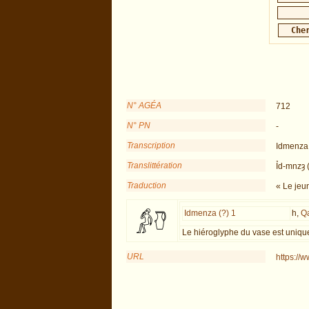
N° AGÉA
712
N° PN
-
Transcription
Idmenza 
Translittération
Ỉd-mnzȝ 
Traduction
« Le jeu
Idmenza (?) 1
h,
Q
Le hiéroglyphe du vase est unique,
URL
https://