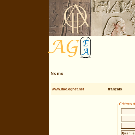
Noms
www.ifao.egnet.net
français
Critères 