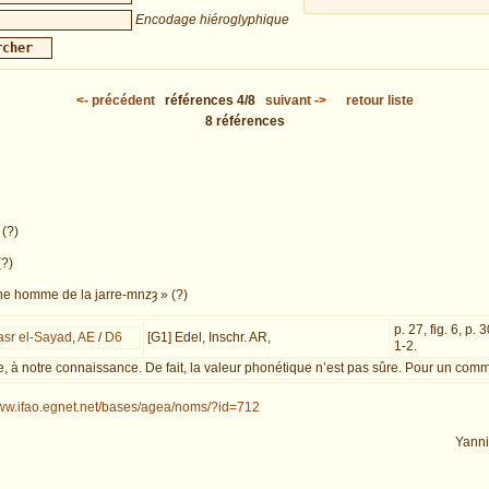
Encodage hiéroglyphique
<-
précédent
références
4/8
suivant
->
retour liste
8
références
(?)
(?)
ne homme de la jarre-mnzȝ » (?)
p. 27, fig. 6, p. 3
asr el-Sayad
,
AE
/
D6
[G1] Edel, Inschr. AR,
1-2.
 à notre connaissance. De fait, la valeur phonétique n’est pas sûre. Pour un commen
www.ifao.egnet.net/bases/agea/noms/?id=712
Yann