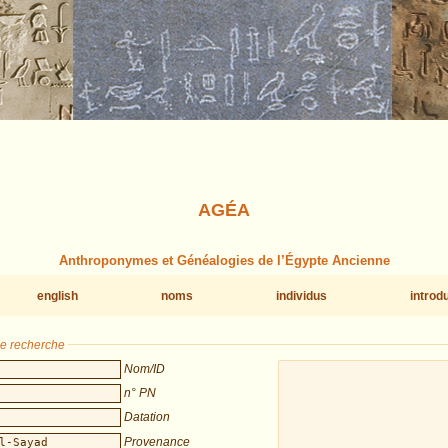
AGÉA
Anthroponymes et Généalogies de l’Égypte Ancienne
english
noms
individus
introd
de recherche
Nom/ID
n° PN
Datation
Provenance