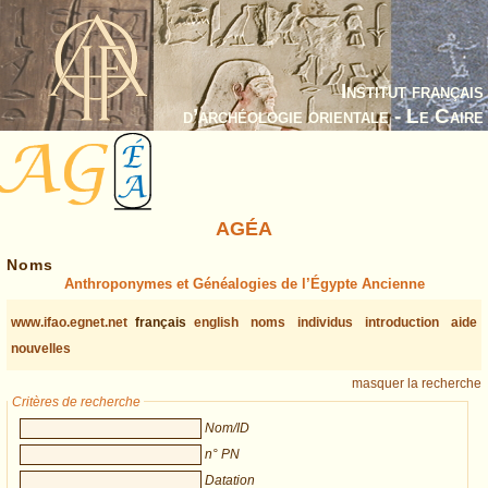
Institut français
d’archéologie orientale - Le Caire
AGÉA
Noms
Anthroponymes et Généalogies de l’Égypte Ancienne
www.ifao.egnet.net
français
english
noms
individus
introduction
aide
nouvelles
masquer la recherche
Critères de recherche
Nom/ID
n° PN
Datation