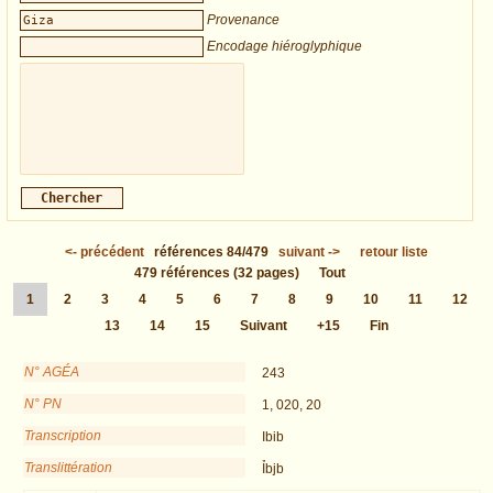
Provenance
Encodage hiéroglyphique
<-
précédent
références
84/479
suivant
->
retour liste
479
références
(32 pages)
Tout
1
2
3
4
5
6
7
8
9
10
11
12
13
14
15
Suivant
+15
Fin
N° AGÉA
243
N° PN
1, 020, 20
Transcription
Ibib
Translittération
Ỉbjb