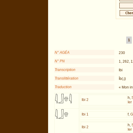
1
N° AGÉA
230
N° PN
1, 262, 1
Transcription
Ibi
Translittération
Ỉb(.j)
Traduction
« Mon int
h,
Ibi 2
Ier
Ibi 1
f,
G
h,
Ibi 2
Ier