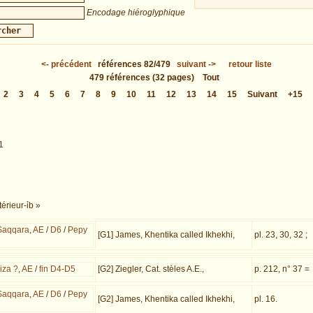
Encodage hiéroglyphique
<-
précédent
références
82/479
suivant
->
retour liste
479
références
(32 pages)
Tout
2
3
4
5
6
7
8
9
10
11
12
13
14
15
Suivant
+15
1
érieur-ỉb »
Saqqara
,
AE
/
D6
/
Pepy
[G1] James, Khentika called Ikhekhi,
pl. 23, 30, 32 ;
iza ?
,
AE
/
fin D4-D5
[G2] Ziegler, Cat. stèles A.E.,
p. 212, n° 37 =
Saqqara
,
AE
/
D6
/
Pepy
[G2] James, Khentika called Ikhekhi,
pl. 16.