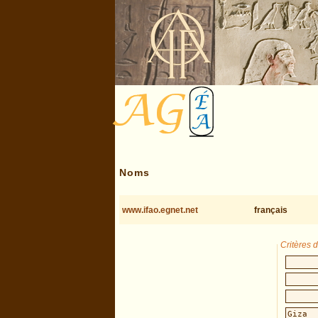
Noms
www.ifao.egnet.net
français
Critères 