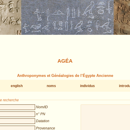
AGÉA
Anthroponymes et Généalogies de l’Égypte Ancienne
english
noms
individus
introd
de recherche
Nom/ID
n° PN
Datation
Provenance