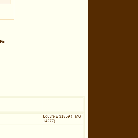
Fin
Louvre E 31859 (= MG
14277).