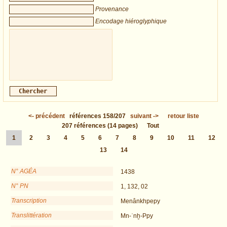
Provenance
Encodage hiéroglyphique
<-
précédent
références
158/207
suivant
->
retour liste
207
références
(14 pages)
Tout
1
2
3
4
5
6
7
8
9
10
11
12
13
14
N° AGÉA
1438
N° PN
1, 132, 02
Transcription
Menânkhpepy
Translittération
Mn-ʿnḫ-Ppy