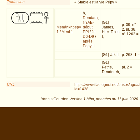
Traduction
« Stable est la vie Pépy »
h,
Dendara
,
fin AE-
[G1]
p. 39, n°
Menânkhpepy
début
James,
2, pl. 38,
1 / Meni 1
PPI
/
fin
Hier. Texts
n° 1262 =
D6-D9
/
I,
après
Pepy II
[G1] Urk. I,
p. 268, 1 =
[G1]
Petrie,
pl. 2 =
Dendereh,
URL
https://www.ifao.egnet.net/bases/agea
id=1438
Yannis Gourdon
Version 1 bêta,
données du
11 juin 2020