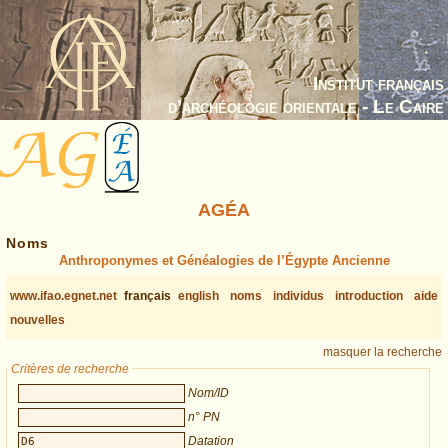
Institut français
d’archéologie orientale - Le Caire
AGÉA
Noms
Anthroponymes et Généalogies de l’Égypte Ancienne
www.ifao.egnet.net
français
english
noms
individus
introduction
aide
nouvelles
masquer la recherche
Critères de recherche
Nom/ID
n° PN
Datation