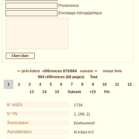
Provenance
Encodage hiéroglyphique
<-
précédent
références
870/984
suivant
->
retour liste
984
références
(66 pages)
Tout
1
2
3
4
5
6
7
8
9
10
11
12
13
14
15
Suivant
+15
Fin
N° AGÉA
1734
N° PN
1, 168, 11
Transcription
Enirtourenef
Translittération
N-ỉr.t(w)-rn.f