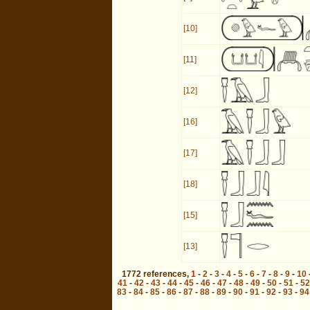
[10]
[11]
[12]
[16]
[17]
[18]
[15]
[13]
1772
references
,
1
-
2
-
3
-
4
-
5
-
6
-
7
-
8
-
9
-
10
41
-
42
-
43
-
44
-
45
-
46
-
47
-
48
-
49
-
50
-
51
-
52
83
-
84
-
85
-
86
-
87
-
88
-
89
-
90
-
91
-
92
-
93
-
94