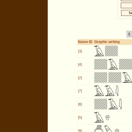
1
Name ID
Graphic writing
[3]
[4]
[2]
[7]
[8]
[5]
[9]