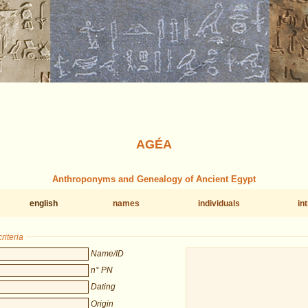
AGÉA
Anthroponyms and Genealogy of Ancient Egypt
english
names
individuals
in
riteria
Name/ID
n° PN
Dating
Origin