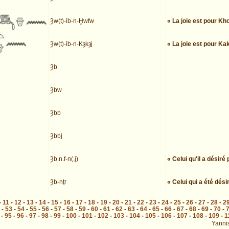
Ȝw(t)-ỉb-n-Ḫwfw
« La joie est pour Kh
Ȝw(t)-ỉb-n-Kȝkȝj
« La joie est pour Kak
Ȝb
Ȝbw
Ȝbb
Ȝbbj
Ȝb.n.f-n(.j)
« Celui qu'il a désiré
Ȝb-nṯr
« Celui qui a été dési
-
11
-
12
-
13
-
14
-
15
-
16
-
17
-
18
-
19
-
20
-
21
-
22
-
23
-
24
-
25
-
26
-
27
-
28
-
2
-
53
-
54
-
55
-
56
-
57
-
58
-
59
-
60
-
61
-
62
-
63
-
64
-
65
-
66
-
67
-
68
-
69
-
70
-
-
95
-
96
-
97
-
98
-
99
-
100
-
101
-
102
-
103
-
104
-
105
-
106
-
107
-
108
-
109
-
1
Yanni