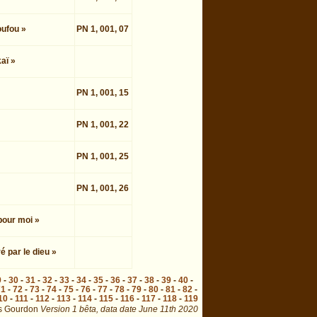
oufou »
PN 1, 001, 07
aï »
PN 1, 001, 15
PN 1, 001, 22
PN 1, 001, 25
PN 1, 001, 26
 pour moi »
ré par le dieu »
9
-
30
-
31
-
32
-
33
-
34
-
35
-
36
-
37
-
38
-
39
-
40
-
71
-
72
-
73
-
74
-
75
-
76
-
77
-
78
-
79
-
80
-
81
-
82
-
10
-
111
-
112
-
113
-
114
-
115
-
116
-
117
-
118
-
119
s Gourdon
Version 1 bêta,
data date
June 11th 2020