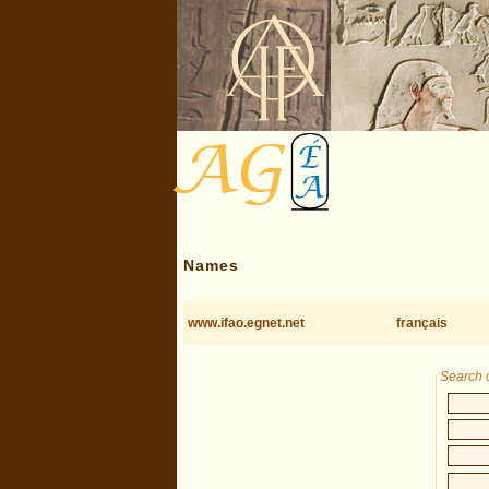
Names
www.ifao.egnet.net
français
Search c