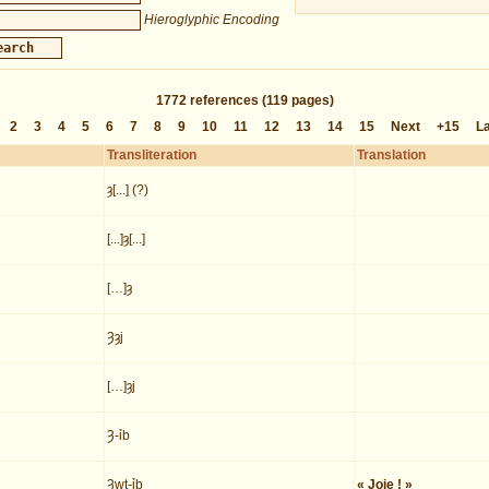
Hieroglyphic Encoding
1772
references
(119 pages)
2
3
4
5
6
7
8
9
10
11
12
13
14
15
Next
+15
L
Transliteration
Translation
ȝ[...] (?)
[...]ȝ[...]
[…]ȝ
Ȝȝj
[…]ȝj
Ȝ-ỉb
Ȝwt-ỉb
« Joie ! »