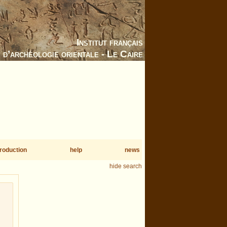
Institut français
d’archéologie orientale - Le Caire
troduction
help
news
hide search