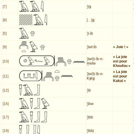
[7]
Ȝȝj
[8]
[…]ȝj
[5]
Ȝ-ỉb
[9]
Ȝwt-ỉb
« Joie ! »
« La joie
Ȝw(t)-ỉb-n-
[10]
est pour
Ḫwfw
Khoufou »
« La joie
Ȝw(t)-ỉb-n-
[11]
est pour
Kȝkȝj
Kakaï »
[12]
Ȝb
[16]
Ȝbw
[17]
Ȝbb
[18]
Ȝbbj