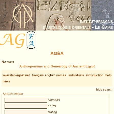
Institut français
d’archéologie orientale - Le Caire
AGÉA
Names
Anthroponyms and Genealogy of Ancient Egypt
www.ifao.egnet.net
français
english
names
individuals
introduction
help
news
hide search
Search criteria
Name/ID
n° PN
Dating