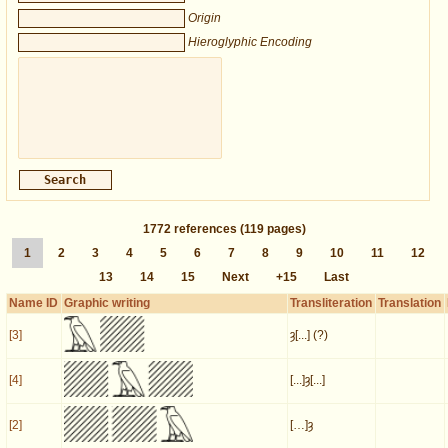
Origin
Hieroglyphic Encoding
1772
references
(119 pages)
1
2
3
4
5
6
7
8
9
10
11
12
13
14
15
Next
+15
Last
Name ID
Graphic writing
Transliteration
Translation
[3]
ȝ[...] (?)
[4]
[...]ȝ[...]
[2]
[…]ȝ