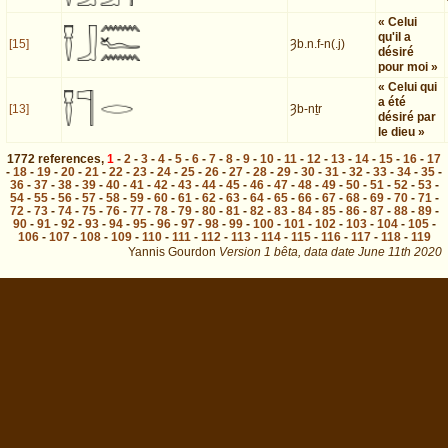
« Celui
qu'il a
[15]
Ȝb.n.f-n(.j)
désiré
pour moi »
« Celui qui
a été
[13]
Ȝb-nṯr
désiré par
le dieu »
1772
references
,
1
-
2
-
3
-
4
-
5
-
6
-
7
-
8
-
9
-
10
-
11
-
12
-
13
-
14
-
15
-
16
-
17
-
18
-
19
-
20
-
21
-
22
-
23
-
24
-
25
-
26
-
27
-
28
-
29
-
30
-
31
-
32
-
33
-
34
-
35
-
36
-
37
-
38
-
39
-
40
-
41
-
42
-
43
-
44
-
45
-
46
-
47
-
48
-
49
-
50
-
51
-
52
-
53
-
54
-
55
-
56
-
57
-
58
-
59
-
60
-
61
-
62
-
63
-
64
-
65
-
66
-
67
-
68
-
69
-
70
-
71
-
72
-
73
-
74
-
75
-
76
-
77
-
78
-
79
-
80
-
81
-
82
-
83
-
84
-
85
-
86
-
87
-
88
-
89
-
90
-
91
-
92
-
93
-
94
-
95
-
96
-
97
-
98
-
99
-
100
-
101
-
102
-
103
-
104
-
105
-
106
-
107
-
108
-
109
-
110
-
111
-
112
-
113
-
114
-
115
-
116
-
117
-
118
-
119
Yannis Gourdon
Version 1 bêta,
data date
June 11th 2020