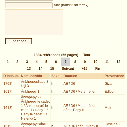
Titre (translit. ou index)
1384
références
(56 pages)
Tout
1
2
3
4
5
6
7
8
9
10
11
12
13
14
15
Suivant
+15
Fin
ID individu
Nom individu
Sexe
Datation
Provenance
Ânkhououdjaou 3
[1762]
h
AE
/
D6
Giza
/ Itji 3
[1617]
Ânkhpepy 1
h
AE
/
D6
/
Merenrê Ier
Edfou
Ânkhpepy 2 /
Ânkhpepy le cadet
1 / Ânkhmeryrê le
AE
/
D6
/
Merenrê Ier-
[1618]
h
Meir
cadet 1 / Heny 1 /
début Pepy II
Heny le cadet 1 /
Neferka 1
Ânkhpepy l’aîné 1
Qoseir el-
[1619]
h
AE
/
D6
/
début Pepy II