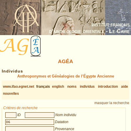
Institut français
d’archéologie orientale - Le Caire
AGÉA
Individus
Anthroponymes et Généalogies de l’Égypte Ancienne
www.ifao.egnet.net
français
english
noms
individus
introduction
aide
nouvelles
masquer la recherche
Critères de recherche
ID
Nom individu
Datation
Provenance