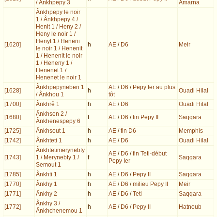
/ Ânkhpepy 3
Amarna
Ânkhpepy le noir
1 / Ânkhpepy 4 /
Henit 1 / Heny 2 /
Heny le noir 1 /
Henyt 1 / Heneni
[1620]
h
AE
/
D6
Meir
le noir 1 / Henenit
1 / Henenit le noir
1 / Heneny 1 /
Henenet 1 /
Henenet le noir 1
Ânkhpepyneben 1
AE
/
D6
/
Pepy Ier au plus
[1628]
h
Ouadi Hilal
/ Ânkhou 1
tôt
[1700]
Ânkhrê 1
h
AE
/
D6
Ouadi Hilal
Ânkhsen 2 /
[1680]
f
AE
/
D6
/
fin Pepy II
Saqqara
Ânkhenespepy 6
[1725]
Ânkhsout 1
h
AE
/
fin D6
Memphis
[1742]
Ânkhteti 1
h
AE
/
D6
Ouadi Hilal
Ânkhtetimerynebty
AE
/
D6
/
fin Teti-début
[1743]
1 / Merynebty 1 /
f
Saqqara
Pepy Ier
Semout 1
[1785]
Ânkhti 1
h
AE
/
D6
/
Pepy II
Saqqara
[1770]
Ânkhy 1
h
AE
/
D6
/
milieu Pepy II
Meir
[1771]
Ânkhy 2
h
AE
/
D6
/
Teti
Saqqara
Ânkhy 3 /
[1772]
h
AE
/
D6
/
Pepy II
Hatnoub
Ânkhchenemou 1