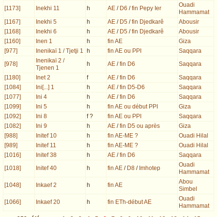
Ouadi
[1173]
Inekhi 11
h
AE
/
D6
/
fin Pepy Ier
Hammamat
[1167]
Inekhi 5
h
AE
/
D5
/
fin Djedkarê
Abousir
[1168]
Inekhi 6
h
AE
/
D5
/
fin Djedkarê
Abousir
[1160]
Inen 1
h
fin AE
Giza
[977]
Inenikaï 1 / Tjetji 1
h
fin AE ou PPI
Saqqara
Inenikaï 2 /
[978]
h
AE
/
fin D6
Saqqara
Tjenen 1
[1180]
Inet 2
f
AE
/
fin D6
Saqqara
[1084]
Ini[...] 1
h
AE
/
fin D5-D6
Saqqara
[1077]
Ini 4
h
AE
/
fin D6
Saqqara
[1099]
Ini 5
h
fin AE ou début PPI
Giza
[1092]
Ini 8
f ?
fin AE ou PPI
Saqqara
[1082]
Ini 9
h
AE
/
fin D5 ou après
Giza
[988]
Initef 10
h
fin AE-ME ?
Ouadi Hilal
[989]
Initef 11
h
fin AE-ME ?
Ouadi Hilal
[1016]
Initef 38
h
AE
/
fin D6
Saqqara
Ouadi
[1018]
Initef 40
h
fin AE
/
D8
/
Imhotep
Hammamat
Abou
[1048]
Inkaef 2
h
fin AE
Simbel
Ouadi
[1066]
Inkaef 20
h
fin ETh-début AE
Hammamat