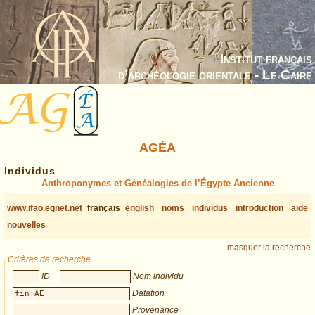
Institut français
d’archéologie orientale - Le Caire
AGÉA
Individus
Anthroponymes et Généalogies de l’Égypte Ancienne
www.ifao.egnet.net
français
english
noms
individus
introduction
aide
nouvelles
masquer la recherche
Critères de recherche
ID
Nom individu
Datation
Provenance