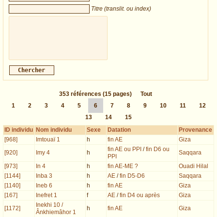
Titre (translit. ou index)
353
références
(15 pages)
Tout
1
2
3
4
5
6
7
8
9
10
11
12
13
14
15
ID individu
Nom individu
Sexe
Datation
Provenance
[968]
Imtouaï 1
h
fin AE
Giza
fin AE ou PPI
/
fin D6 ou
[920]
Imy 4
h
Saqqara
PPI
[973]
In 4
h
fin AE-ME ?
Ouadi Hilal
[1144]
Inba 3
h
AE
/
fin D5-D6
Saqqara
[1140]
Ineb 6
h
fin AE
Giza
[167]
Inefret 1
f
AE
/
fin D4 ou après
Giza
Inekhi 10 /
[1172]
h
fin AE
Giza
Ânkhiemâhor 1