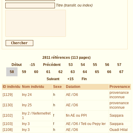
Titre (translit. ou index)
2811
références
(113 pages)
Début
-15
Précédent
53
54
55
56
57
58
59
60
61
62
63
64
65
66
67
Suivant
+15
Fin
ID individu
Nom individu
Sexe
Datation
Provenance
provenance
[1129]
Iny 24
h
AE
/
D6
inconnue
provenance
[1130]
Iny 25
h
AE
/
D6
inconnue
Iny 2 / Nefernefret
[1102]
f
fin AE ou PPI
Saqqara
1
[1103]
Iny 3
f
AE
/
D6
/
Teti ou Pepy Ier
Saqqara
[1108]
Iny 3
h
AE
/
D6
Ouadi Hilal