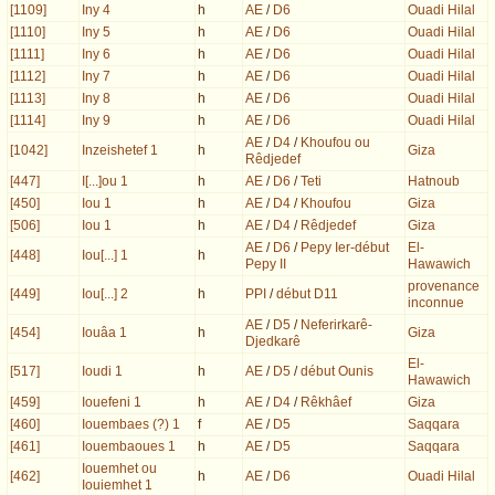
[1109]
Iny 4
h
AE
/
D6
Ouadi Hilal
[1110]
Iny 5
h
AE
/
D6
Ouadi Hilal
[1111]
Iny 6
h
AE
/
D6
Ouadi Hilal
[1112]
Iny 7
h
AE
/
D6
Ouadi Hilal
[1113]
Iny 8
h
AE
/
D6
Ouadi Hilal
[1114]
Iny 9
h
AE
/
D6
Ouadi Hilal
AE
/
D4
/
Khoufou ou
[1042]
Inzeishetef 1
h
Giza
Rêdjedef
[447]
I[...]ou 1
h
AE
/
D6
/
Teti
Hatnoub
[450]
Iou 1
h
AE
/
D4
/
Khoufou
Giza
[506]
Iou 1
h
AE
/
D4
/
Rêdjedef
Giza
AE
/
D6
/
Pepy Ier-début
El-
[448]
Iou[...] 1
h
Pepy II
Hawawich
provenance
[449]
Iou[...] 2
h
PPI
/
début D11
inconnue
AE
/
D5
/
Neferirkarê-
[454]
Iouâa 1
h
Giza
Djedkarê
El-
[517]
Ioudi 1
h
AE
/
D5
/
début Ounis
Hawawich
[459]
Iouefeni 1
h
AE
/
D4
/
Rêkhâef
Giza
[460]
Iouembaes (?) 1
f
AE
/
D5
Saqqara
[461]
Iouembaoues 1
h
AE
/
D5
Saqqara
Iouemhet ou
[462]
h
AE
/
D6
Ouadi Hilal
Iouiemhet 1