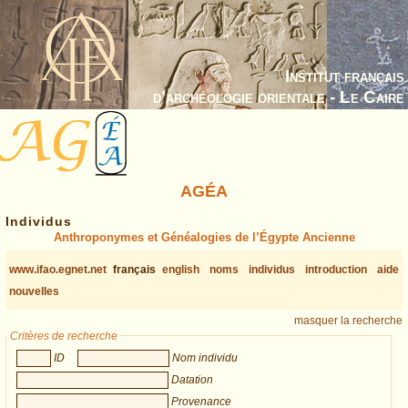
Institut français
d’archéologie orientale - Le Caire
AGÉA
Individus
Anthroponymes et Généalogies de l’Égypte Ancienne
www.ifao.egnet.net
français
english
noms
individus
introduction
aide
nouvelles
masquer la recherche
Critères de recherche
ID
Nom individu
Datation
Provenance