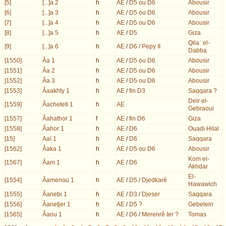
[5]
[...]a 2
h
AE
/
D5 ou D6
Abousir
[6]
[...]a 3
h
AE
/
D5 ou D6
Abousir
[7]
[...]a 4
h
AE
/
D5 ou D6
Abousir
[8]
[...]a 5
h
AE
/
D5
Giza
Qilaʿ el-
[9]
[...]a 6
h
AE
/
D6
/
Pepy II
Dabba
[1550]
Âa 1
h
AE
/
D5 ou D6
Abousir
[1551]
Âa 2
h
AE
/
D5 ou D6
Abousir
[1552]
Âa 3
h
AE
/
D5 ou D6
Abousir
[1553]
Âaakhty 1
h
AE
/
fin D3
Saqqara ?
Deir el-
[1559]
Âacheteti 1
h
AE
Gebraoui
[1557]
Âahathor 1
f
AE
/
fin D6
Giza
[1558]
Âahor 1
h
AE
/
D6
Ouadi Hilal
[15]
Aaï 1
h
AE
/
D6
Saqqara
[1562]
Âaka 1
h
AE
/
D5 ou D6
Abousir
Kom el-
[1567]
Âam 1
h
AE
/
D6
Akhdar
El-
[1554]
Âamenou 1
h
AE
/
D5
/
Djedkarê
Hawawich
[1555]
Âanebi 1
h
AE
/
D3
/
Djeser
Saqqara
[1556]
Âanetjer 1
h
AE
/
D5 ?
Gebelein
[1565]
Âaou 1
h
AE
/
D6
/
Merenrê Ier ?
Tomas