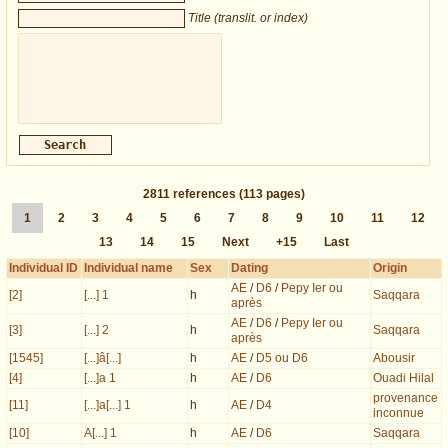
Title (translit. or index)
2811
references
(113 pages)
1
2
3
4
5
6
7
8
9
10
11
12
13
14
15
Next
+15
Last
Individual ID
Individual name
Sex
Dating
Origin
AE
/
D6
/
Pepy Ier ou
[2]
[...] 1
h
Saqqara
après
AE
/
D6
/
Pepy Ier ou
[3]
[...] 2
h
Saqqara
après
[1545]
[...]â[...]
h
AE
/
D5 ou D6
Abousir
[4]
[...]a 1
h
AE
/
D6
Ouadi Hilal
provenance
[11]
[...]a[...] 1
h
AE
/
D4
inconnue
[10]
A[...] 1
h
AE
/
D6
Saqqara