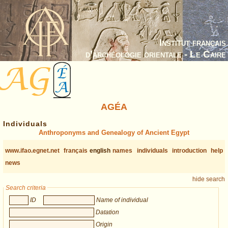
Institut français
d’archéologie orientale - Le Caire
AGÉA
Individuals
Anthroponyms and Genealogy of Ancient Egypt
www.ifao.egnet.net
français
english
names
individuals
introduction
help
news
hide search
Search criteria
ID
Name of individual
Datation
Origin