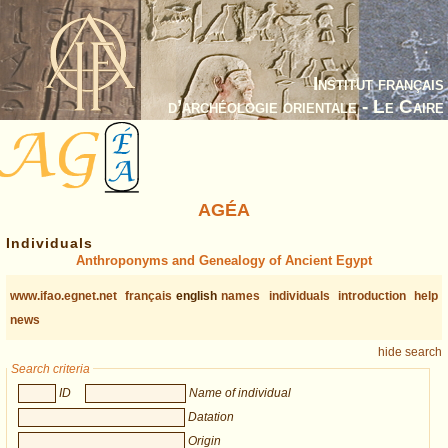
Institut français
d’archéologie orientale - Le Caire
AGÉA
Individuals
Anthroponyms and Genealogy of Ancient Egypt
www.ifao.egnet.net
français
english
names
individuals
introduction
help
news
hide search
Search criteria
ID
Name of individual
Datation
Origin