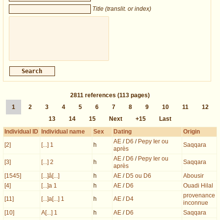
Title (translit. or index)
2811
references
(113 pages)
1
2
3
4
5
6
7
8
9
10
11
12
13
14
15
Next
+15
Last
Individual ID
Individual name
Sex
Dating
Origin
AE
/
D6
/
Pepy Ier ou
[2]
[...] 1
h
Saqqara
après
AE
/
D6
/
Pepy Ier ou
[3]
[...] 2
h
Saqqara
après
[1545]
[...]â[...]
h
AE
/
D5 ou D6
Abousir
[4]
[...]a 1
h
AE
/
D6
Ouadi Hilal
provenance
[11]
[...]a[...] 1
h
AE
/
D4
inconnue
[10]
A[...] 1
h
AE
/
D6
Saqqara