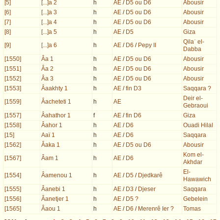
[5]
[...]a 2
h
AE
/
D5 ou D6
Abousir
[6]
[...]a 3
h
AE
/
D5 ou D6
Abousir
[7]
[...]a 4
h
AE
/
D5 ou D6
Abousir
[8]
[...]a 5
h
AE
/
D5
Giza
Qilaʿ el-
[9]
[...]a 6
h
AE
/
D6
/
Pepy II
Dabba
[1550]
Âa 1
h
AE
/
D5 ou D6
Abousir
[1551]
Âa 2
h
AE
/
D5 ou D6
Abousir
[1552]
Âa 3
h
AE
/
D5 ou D6
Abousir
[1553]
Âaakhty 1
h
AE
/
fin D3
Saqqara ?
Deir el-
[1559]
Âacheteti 1
h
AE
Gebraoui
[1557]
Âahathor 1
f
AE
/
fin D6
Giza
[1558]
Âahor 1
h
AE
/
D6
Ouadi Hilal
[15]
Aaï 1
h
AE
/
D6
Saqqara
[1562]
Âaka 1
h
AE
/
D5 ou D6
Abousir
Kom el-
[1567]
Âam 1
h
AE
/
D6
Akhdar
El-
[1554]
Âamenou 1
h
AE
/
D5
/
Djedkarê
Hawawich
[1555]
Âanebi 1
h
AE
/
D3
/
Djeser
Saqqara
[1556]
Âanetjer 1
h
AE
/
D5 ?
Gebelein
[1565]
Âaou 1
h
AE
/
D6
/
Merenrê Ier ?
Tomas