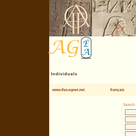
Individuals
www.ifao.egnet.net
français
Search c