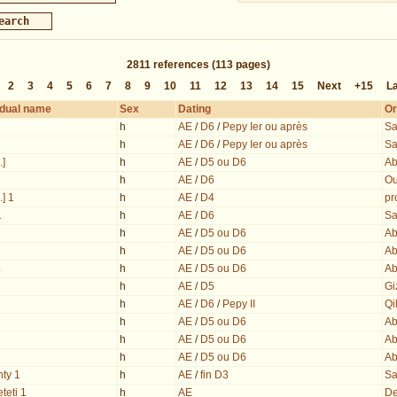
2811
references
(113 pages)
2
3
4
5
6
7
8
9
10
11
12
13
14
15
Next
+15
L
idual name
Sex
Dating
Or
h
AE
/
D6
/
Pepy Ier ou après
Sa
h
AE
/
D6
/
Pepy Ier ou après
Sa
.]
h
AE
/
D5 ou D6
Ab
1
h
AE
/
D6
Ou
..] 1
h
AE
/
D4
pr
1
h
AE
/
D6
Sa
2
h
AE
/
D5 ou D6
Ab
3
h
AE
/
D5 ou D6
Ab
4
h
AE
/
D5 ou D6
Ab
5
h
AE
/
D5
Gi
6
h
AE
/
D6
/
Pepy II
Qi
h
AE
/
D5 ou D6
Ab
h
AE
/
D5 ou D6
Ab
h
AE
/
D5 ou D6
Ab
ty 1
h
AE
/
fin D3
Sa
teti 1
h
AE
De