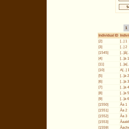
1
Individual ID
Indiv
[2]
[...] 1
[3]
[...] 2
[1545]
[...]â[..
[4]
[...]a 
[11]
[...]a[.
[10]
A[...] 
[5]
[...]a 
[6]
[...]a 
[7]
[...]a 
[8]
[...]a 
[9]
[...]a 
[1550]
Âa 1
[1551]
Âa 2
[1552]
Âa 3
[1553]
Âaakh
[1559]
Âache