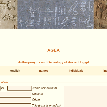
AGÉA
Anthroponyms and Genealogy of Ancient Egypt
english
names
individuals
in
riteria
ID
Name of individual
Datation
Origin
Title (translit. or index)