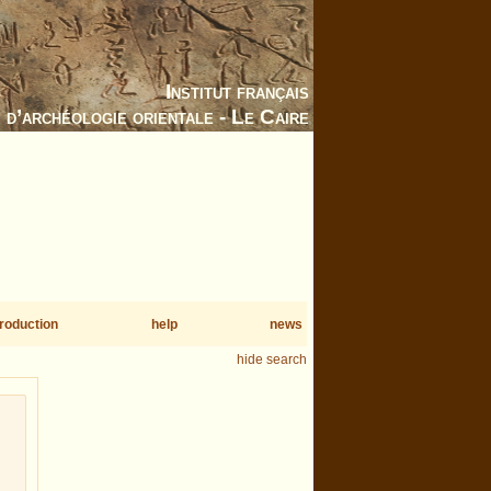
Institut français
d’archéologie orientale - Le Caire
troduction
help
news
hide search