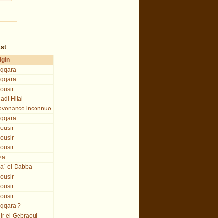
ast
igin
qqara
qqara
ousir
adi Hilal
ovenance inconnue
qqara
ousir
ousir
ousir
za
laʿ el-Dabba
ousir
ousir
ousir
qqara ?
ir el-Gebraoui