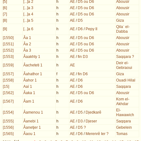
[5]
[...]a 2
h
AE
/
D5 ou D6
Abousir
[6]
[...]a 3
h
AE
/
D5 ou D6
Abousir
[7]
[...]a 4
h
AE
/
D5 ou D6
Abousir
[8]
[...]a 5
h
AE
/
D5
Giza
Qilaʿ el-
[9]
[...]a 6
h
AE
/
D6
/
Pepy II
Dabba
[1550]
Âa 1
h
AE
/
D5 ou D6
Abousir
[1551]
Âa 2
h
AE
/
D5 ou D6
Abousir
[1552]
Âa 3
h
AE
/
D5 ou D6
Abousir
[1553]
Âaakhty 1
h
AE
/
fin D3
Saqqara ?
Deir el-
[1559]
Âacheteti 1
h
AE
Gebraoui
[1557]
Âahathor 1
f
AE
/
fin D6
Giza
[1558]
Âahor 1
h
AE
/
D6
Ouadi Hilal
[15]
Aaï 1
h
AE
/
D6
Saqqara
[1562]
Âaka 1
h
AE
/
D5 ou D6
Abousir
Kom el-
[1567]
Âam 1
h
AE
/
D6
Akhdar
El-
[1554]
Âamenou 1
h
AE
/
D5
/
Djedkarê
Hawawich
[1555]
Âanebi 1
h
AE
/
D3
/
Djeser
Saqqara
[1556]
Âanetjer 1
h
AE
/
D5 ?
Gebelein
[1565]
Âaou 1
h
AE
/
D6
/
Merenrê Ier ?
Tomas