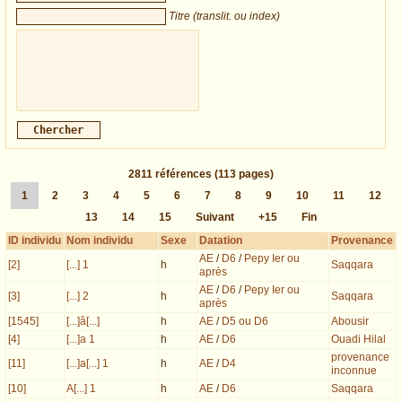
Titre (translit. ou index)
2811
références
(113 pages)
1
2
3
4
5
6
7
8
9
10
11
12
13
14
15
Suivant
+15
Fin
ID individu
Nom individu
Sexe
Datation
Provenance
AE
/
D6
/
Pepy Ier ou
[2]
[...] 1
h
Saqqara
après
AE
/
D6
/
Pepy Ier ou
[3]
[...] 2
h
Saqqara
après
[1545]
[...]â[...]
h
AE
/
D5 ou D6
Abousir
[4]
[...]a 1
h
AE
/
D6
Ouadi Hilal
provenance
[11]
[...]a[...] 1
h
AE
/
D4
inconnue
[10]
A[...] 1
h
AE
/
D6
Saqqara