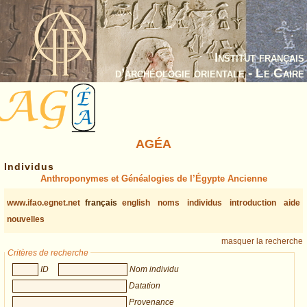
Institut français
d’archéologie orientale - Le Caire
AGÉA
Individus
Anthroponymes et Généalogies de l’Égypte Ancienne
www.ifao.egnet.net
français
english
noms
individus
introduction
aide
nouvelles
masquer la recherche
Critères de recherche
ID
Nom individu
Datation
Provenance