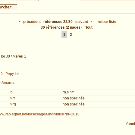
<-
précédent
références
22/30
suivant
->
retour liste
30
références
(2 pages)
Tout
1
2
 Ibi 30 / Mereri 1
/
fin Pepy Ier
l-Amarna
Ỉbj
rn.s nfr
Mrr
non spécifiée
Mrrj
non spécifiée
www.ifao.egnet.net/bases/agea/individus/?id=2610
Yann