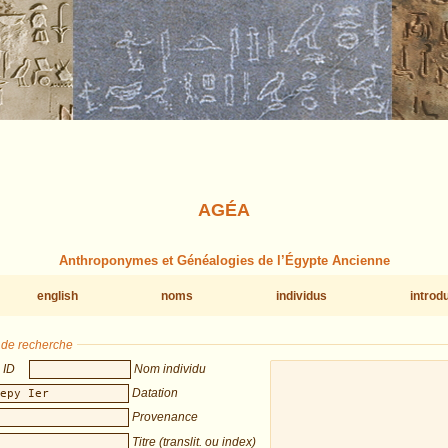
AGÉA
Anthroponymes et Généalogies de l’Égypte Ancienne
english
noms
individus
introd
s de recherche
ID
Nom individu
Datation
Provenance
Titre (translit. ou index)