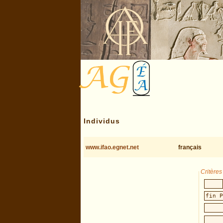
Individus
www.ifao.egnet.net
français
Critère