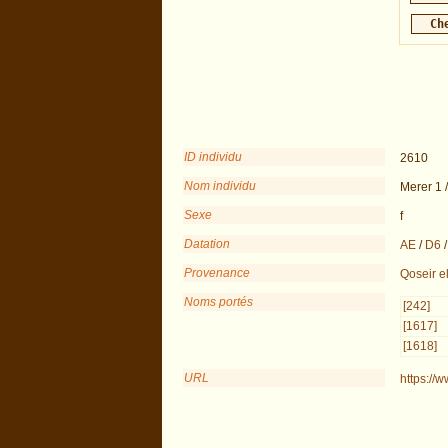
ID individu
2610
Nom individu
Merer 1 /
Sexe
f
Datation
AE
/
D6
Provenance
Qoseir e
Noms portés
[242]
[1617]
[1618]
URL
https://