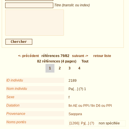
Titre (translit. ou index)
<-
précédent
références
79/82
suivant
->
retour liste
82
références
(4 pages)
Tout
1
2
3
4
ID individu
2189
Nom individu
Pa[…] (?) 1
Sexe
f
Datation
fin AE ou PPI
/
fin D6 ou PPI
Provenance
Saqqara
Noms portés
[1266]
Pȝ[...] (?)
non spécifiée