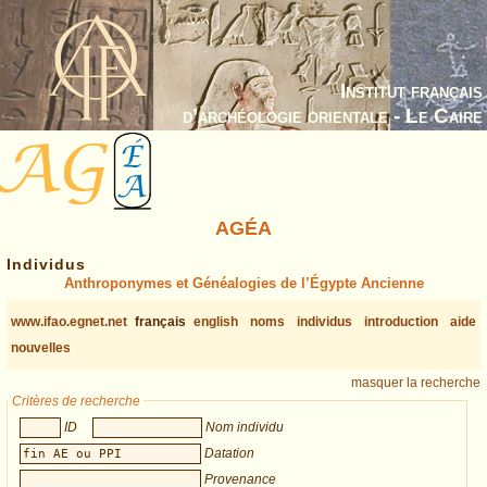
Institut français
d’archéologie orientale - Le Caire
AGÉA
Individus
Anthroponymes et Généalogies de l’Égypte Ancienne
www.ifao.egnet.net
français
english
noms
individus
introduction
aide
nouvelles
masquer la recherche
Critères de recherche
ID
Nom individu
Datation
Provenance