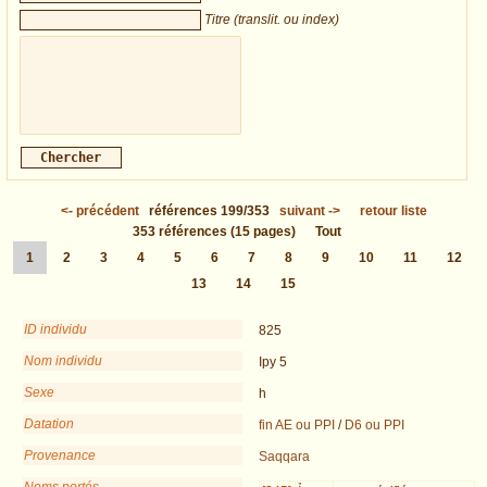
Titre (translit. ou index)
<-
précédent
références
199/353
suivant
->
retour liste
353
références
(15 pages)
Tout
1
2
3
4
5
6
7
8
9
10
11
12
13
14
15
ID individu
825
Nom individu
Ipy 5
Sexe
h
Datation
fin AE ou PPI
/
D6 ou PPI
Provenance
Saqqara
Noms portés