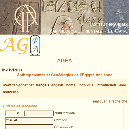
Institut français
d’archéologie orientale - Le Caire
AGÉA
Individus
Anthroponymes et Généalogies de l’Égypte Ancienne
www.ifao.egnet.net
français
english
noms
individus
introduction
aide
nouvelles
masquer la recherche
Critères de recherche
ID
Nom individu
Datation
Provenance