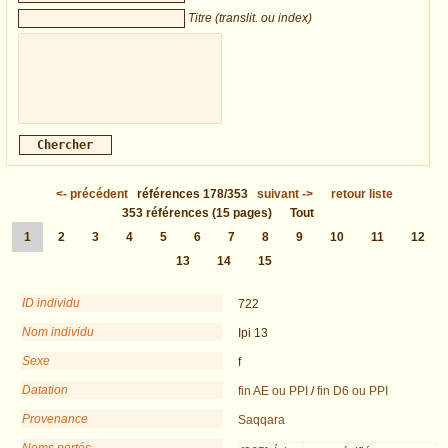
Titre (translit. ou index)
<-
précédent
références
178/353
suivant
->
retour liste
353
références
(15 pages)
Tout
1
2
3
4
5
6
7
8
9
10
11
12
13
14
15
ID individu
722
Nom individu
Ipi 13
Sexe
f
Datation
fin AE ou PPI
/
fin D6 ou PPI
Provenance
Saqqara
Noms portés