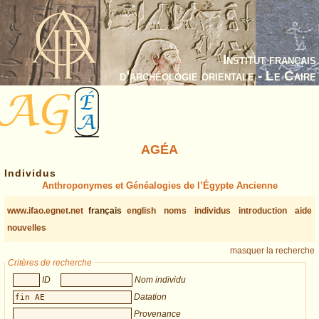
Institut français
d’archéologie orientale - Le Caire
AGÉA
Individus
Anthroponymes et Généalogies de l’Égypte Ancienne
www.ifao.egnet.net
français
english
noms
individus
introduction
aide
nouvelles
masquer la recherche
Critères de recherche
ID
Nom individu
Datation
Provenance