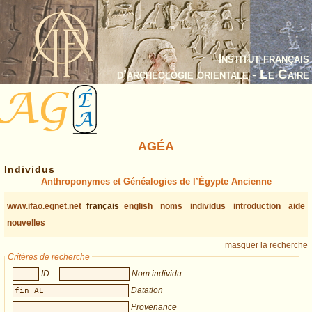
Institut français
d’archéologie orientale - Le Caire
AGÉA
Individus
Anthroponymes et Généalogies de l’Égypte Ancienne
www.ifao.egnet.net
français
english
noms
individus
introduction
aide
nouvelles
masquer la recherche
Critères de recherche
ID
Nom individu
Datation
Provenance