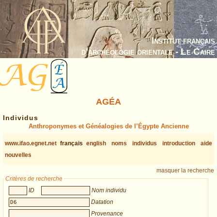
Institut français
d’archéologie orientale - Le Caire
AGÉA
Individus
Anthroponymes et Généalogies de l’Égypte Ancienne
www.ifao.egnet.net
français
english
noms
individus
introduction
aide
nouvelles
masquer la recherche
Critères de recherche
ID
Nom individu
Datation
Provenance