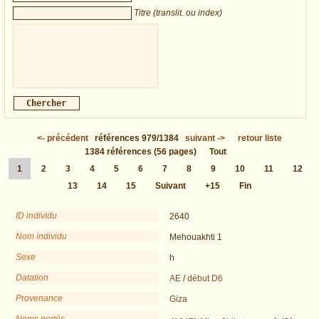
Titre (translit. ou index)
<-
précédent
références
979/1384
suivant
->
retour liste
1384
références
(56 pages)
Tout
1
2
3
4
5
6
7
8
9
10
11
12
13
14
15
Suivant
+15
Fin
ID individu
2640
Nom individu
Mehouakhti 1
Sexe
h
Datation
AE
/
début D6
Provenance
Giza
Noms portés