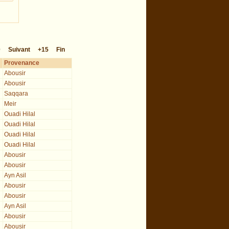
0
Suivant
+15
Fin
Provenance
Abousir
Abousir
Saqqara
Meir
Ouadi Hilal
Ouadi Hilal
Ouadi Hilal
Ouadi Hilal
Abousir
Abousir
Ayn Asil
Abousir
Abousir
Ayn Asil
Abousir
Abousir