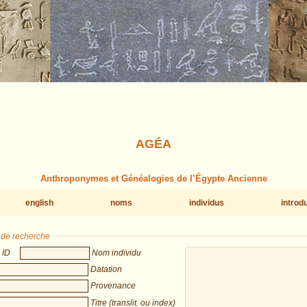
AGÉA
Anthroponymes et Généalogies de l’Égypte Ancienne
english
noms
individus
introd
s de recherche
ID
Nom individu
Datation
Provenance
Titre (translit. ou index)