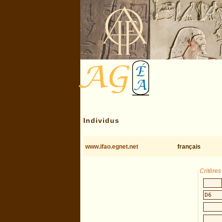
Individus
www.ifao.egnet.net
français
Critère