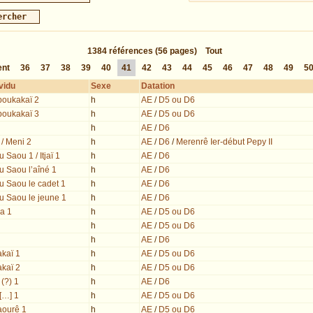
1384
références
(56 pages)
Tout
ent
36
37
38
39
40
41
42
43
44
45
46
47
48
49
5
vidu
Sexe
Datation
oukakaï 2
h
AE
/
D5 ou D6
oukakaï 3
h
AE
/
D5 ou D6
h
AE
/
D6
/ Meni 2
h
AE
/
D6
/
Merenrê Ier-début Pepy II
 Saou 1 / Itjaï 1
h
AE
/
D6
 Saou l’aîné 1
h
AE
/
D6
u Saou le cadet 1
h
AE
/
D6
u Saou le jeune 1
h
AE
/
D6
a 1
h
AE
/
D5 ou D6
h
AE
/
D5 ou D6
h
AE
/
D6
kaï 1
h
AE
/
D5 ou D6
kaï 2
h
AE
/
D5 ou D6
(?) 1
h
AE
/
D6
[…] 1
h
AE
/
D5 ou D6
ourê 1
h
AE
/
D5 ou D6