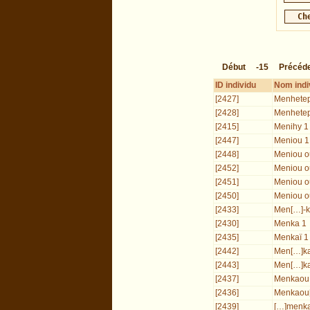
Début
-15
Précéd
ID individu
Nom indi
[2427]
Menhetep
[2428]
Menhetep
[2415]
Menihy 1
[2447]
Meniou 1 
[2448]
Meniou ou
[2452]
Meniou ou
[2451]
Meniou o
[2450]
Meniou o
[2433]
Men[…]-k
[2430]
Menka 1
[2435]
Menkaï 1
[2442]
Men[…]ka
[2443]
Men[…]ka
[2437]
Menkaou 
[2436]
Menkaou
[2439]
[…]menka