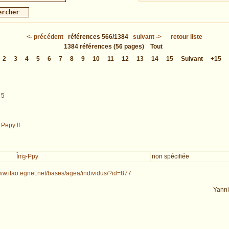
<-
précédent
références
566/1384
suivant
->
retour liste
1384
références
(56 pages)
Tout
2
3
4
5
6
7
8
9
10
11
12
13
14
15
Suivant
+15
 5
/
Pepy II
Ỉmȝ-Ppy
non spécifiée
www.ifao.egnet.net/bases/agea/individus/?id=877
Yann