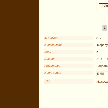
1
ID individu
877
Nom individu
Imapepy
Sexe
h
Datation
AE
/
D6
Provenance
Saqqara
Noms portés
[375]
URL
https://