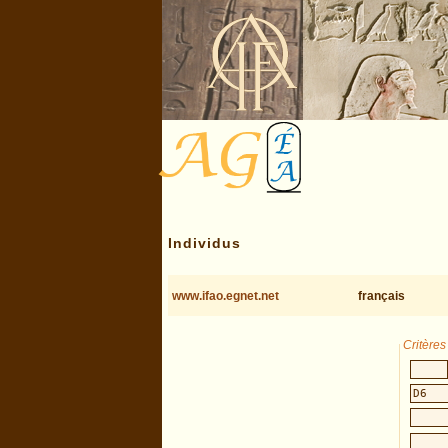
Individus
www.ifao.egnet.net
français
Critère