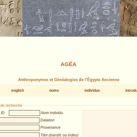
AGÉA
Anthroponymes et Généalogies de l’Égypte Ancienne
english
noms
individus
introd
s de recherche
ID
Nom individu
Datation
Provenance
Titre (translit. ou index)