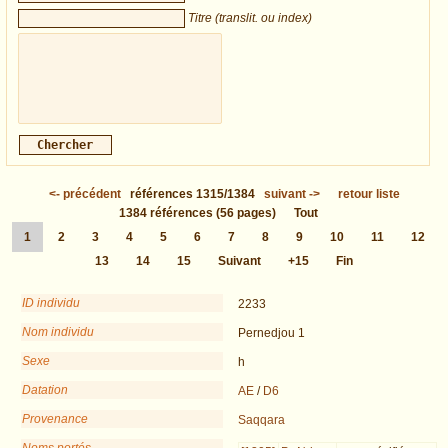
Titre (translit. ou index)
<-
précédent
références
1315/1384
suivant
->
retour liste
1384
références
(56 pages)
Tout
1
2
3
4
5
6
7
8
9
10
11
12
13
14
15
Suivant
+15
Fin
ID individu
2233
Nom individu
Pernedjou 1
Sexe
h
Datation
AE
/
D6
Provenance
Saqqara
Noms portés