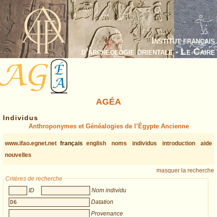
Institut français
d’archéologie orientale - Le Caire
AGÉA
Individus
Anthroponymes et Généalogies de l’Égypte Ancienne
www.ifao.egnet.net
français
english
noms
individus
introduction
aide
nouvelles
masquer la recherche
Critères de recherche
ID
Nom individu
Datation
Provenance