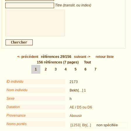
Titre (translit. ou index)
<-
précédent
références
29/156
suivant
->
retour liste
156
références
(7 pages)
Tout
1
2
3
4
5
6
7
ID individu
2173
Nom individu
Bekh[…] 1
Sexe
h
Datation
AE
/
D5 ou D6
Provenance
Abousir
Noms portés
[1253]
Bḫ[...]
non spécifiée