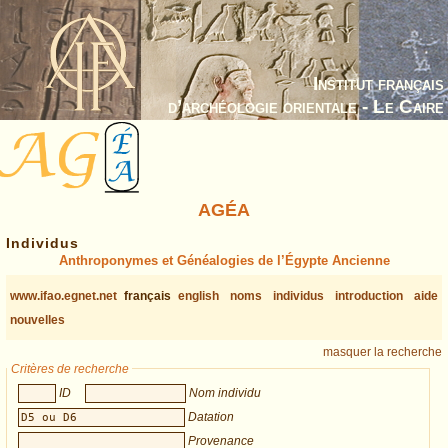
Institut français
d’archéologie orientale - Le Caire
AGÉA
Individus
Anthroponymes et Généalogies de l’Égypte Ancienne
www.ifao.egnet.net
français
english
noms
individus
introduction
aide
nouvelles
masquer la recherche
Critères de recherche
ID
Nom individu
Datation
Provenance