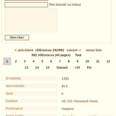
Titre (translit. ou index)
<-
précédent
références
292/992
suivant
->
retour liste
992
références
(40 pages)
Tout
1
2
3
4
5
6
7
8
9
10
11
12
13
14
15
Suivant
+15
Fin
ID individu
1335
Nom individu
Ihi 4
Sexe
h
Datation
AE
/
D5
/
Niouserrê-Ounis
Provenance
Saqqara
Noms portés