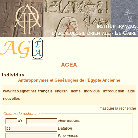
Institut français
d’archéologie orientale - Le Caire
AGÉA
Individus
Anthroponymes et Généalogies de l’Égypte Ancienne
www.ifao.egnet.net
français
english
noms
individus
introduction
aide
nouvelles
masquer la recherche
Critères de recherche
ID
Nom individu
Datation
Provenance