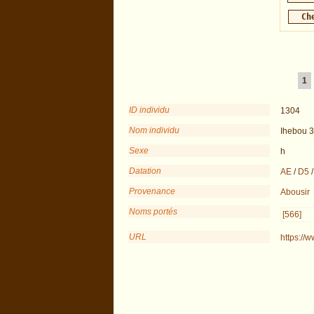
1
ID individu
1304
Nom individu
Ihebou 3
Sexe
h
Datation
AE
/
D5
Provenance
Abousir
Noms portés
[566]
URL
https://