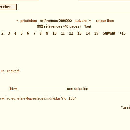
<-
précédent
références
289/992
suivant
->
retour liste
992
références
(40 pages)
Tout
2
3
4
5
6
7
8
9
10
11
12
13
14
15
Suivant
+15
/
fin Djedkarê
Ỉhbw
non spécifiée
www.ifao.egnet.net/bases/agea/individus/?id=1304
Yann