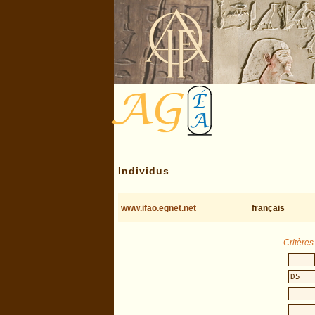
Individus
www.ifao.egnet.net
français
Critère