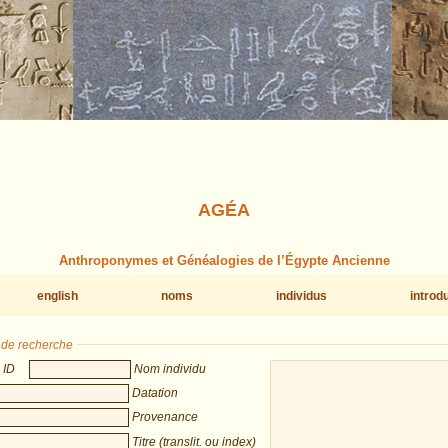
AGÉA
Anthroponymes et Généalogies de l’Égypte Ancienne
english
noms
individus
introd
s de recherche
ID
Nom individu
Datation
Provenance
Titre (translit. ou index)