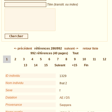
Titre (translit. ou index)
<-
précédent
références
286/992
suivant
->
retour liste
992
références
(40 pages)
Tout
1
2
3
4
5
6
7
8
9
10
11
12
13
14
15
Suivant
+15
Fin
ID individu
1329
Nom individu
Ihat 2
Sexe
f
Datation
AE
/
D5
Provenance
Saqqara
Noms portés