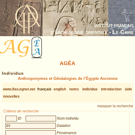
Institut français
d’archéologie orientale - Le Caire
AGÉA
Individus
Anthroponymes et Généalogies de l’Égypte Ancienne
www.ifao.egnet.net
français
english
noms
individus
introduction
aide
nouvelles
masquer la recherche
Critères de recherche
ID
Nom individu
Datation
Provenance