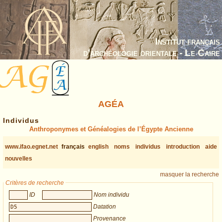
Institut français
d’archéologie orientale - Le Caire
AGÉA
Individus
Anthroponymes et Généalogies de l’Égypte Ancienne
www.ifao.egnet.net
français
english
noms
individus
introduction
aide
nouvelles
masquer la recherche
Critères de recherche
ID
Nom individu
Datation
Provenance