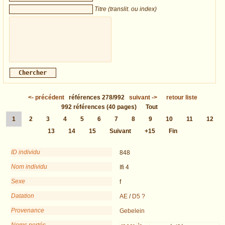
Titre (translit. ou index)
<-
précédent
références
278/992
suivant
->
retour liste
992
références
(40 pages)
Tout
1
2
3
4
5
6
7
8
9
10
11
12
13
14
15
Suivant
+15
Fin
ID individu
848
Nom individu
Ifi 4
Sexe
f
Datation
AE
/
D5 ?
Provenance
Gebelein
Noms portés