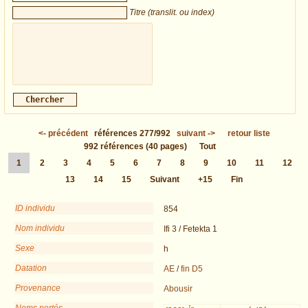
Titre (translit. ou index)
<-
précédent
références
277/992
suivant
->
retour liste
992
références
(40 pages)
Tout
1
2
3
4
5
6
7
8
9
10
11
12
13
14
15
Suivant
+15
Fin
ID individu
854
Nom individu
Ifi 3 / Fetekta 1
Sexe
h
Datation
AE
/
fin D5
Provenance
Abousir
Noms portés