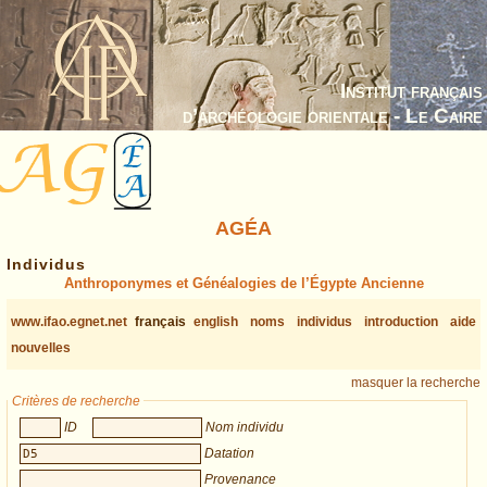
Institut français
d’archéologie orientale - Le Caire
AGÉA
Individus
Anthroponymes et Généalogies de l’Égypte Ancienne
www.ifao.egnet.net
français
english
noms
individus
introduction
aide
nouvelles
masquer la recherche
Critères de recherche
ID
Nom individu
Datation
Provenance